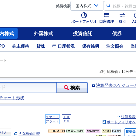
銘柄
検索
ポートフォリオ
口座管理
取引
入
内株式
外国株式
投資信託
債券
PO
株主優待
貸株
口座状況
保有銘柄
注文照会
当
ート
取引所株価：15分デ
決算発表スケジュー
チャート形状
決算発表
スマート
ＩＲ
アラート
ＴＶ
ポートフォリオへ
貸株金
PTS
PTS株価比較