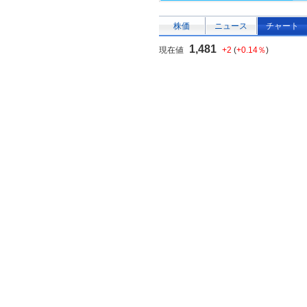
株価
ニュース
チャート
1,481
現在値
+2
(
+0.14％
)