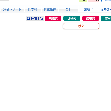
0.1
評価レポート
四季報
株主優待
分析
業績
適時開
現物買
現物売
信用買
信用
積立