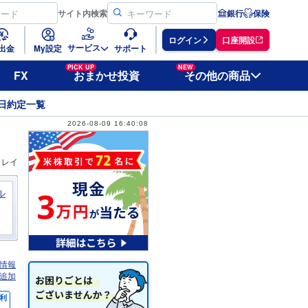
サイト
内検索
銀行
保険
ログイン
口座開設
サービス
出金
My設定
サポート
PICK UP
NEW
FX
おまかせ投資
その他の商品
日約定一覧
2026-08-09 16:40:08
ィレイ
ル
情報
追加
利