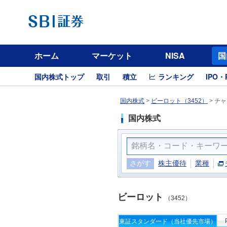
ホーム
マーケット
NISA
国
国内株式トップ
取引
積立
ランキング
IPO・
国内株式
>
ビーロット（3452）
>
チャ
国内株式
さがす
株主優待
業種
ビーロット
（3452）
東証スタンダード（当社優先市場）