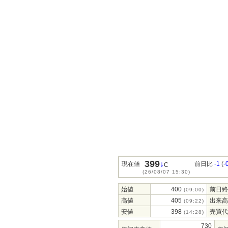
399
↓
現在値
前日比
-1
(
-
C
(26/08/07 15:30)
始値
400
前日終
(09:00)
高値
405
出来高
(09:22)
安値
398
売買代
(14:28)
730