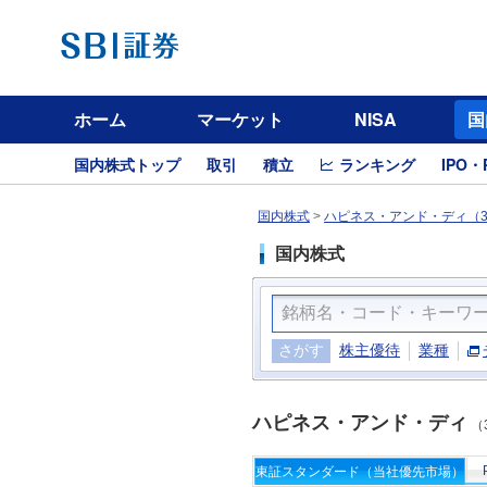
ホーム
マーケット
NISA
国
国内株式トップ
取引
積立
ランキング
IPO・
国内株式
>
ハピネス・アンド・ディ（3
国内株式
さがす
株主優待
業種
ハピネス・アンド・ディ
（
東証スタンダード（当社優先市場）