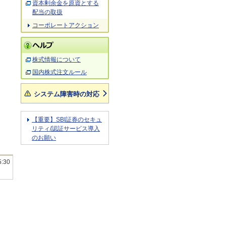
資本剰余金を原資とする
配当の取扱
コーポレートアクション
株式情報について
国内株式注文ルール
システム障害時の対応
【重要】SBI証券のセキュ
リティ/認証サービス導入
のお願い
5:30