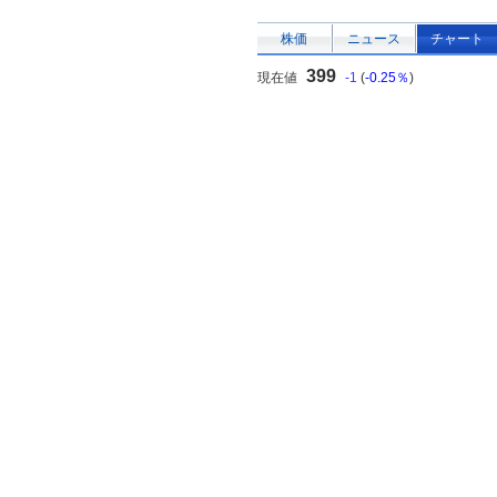
株価
ニュース
チャート
399
現在値
-1
(
-0.25％
)