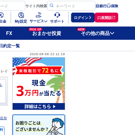
サイト
内検索
銀行
保険
ログイン
口座開設
サービス
出金
My設定
サポート
PICK UP
NEW
FX
おまかせ投資
その他の商品
日約定一覧
2026-08-08 22:11:19
ィレイ
ル
追加
利
％