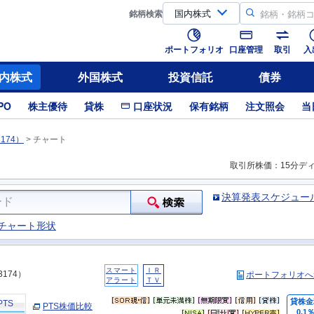
銘柄
検索
ポートフォリオ
口座管理
取引
入
内株式
外国株式
投資信託
債券
PO
株主優待
貸株
口座状況
保有銘柄
注文照会
当
174）
>
チャート
取引所株価：15分デ
決算発表スケジュー
チャート形状
スマート
ＩＲ
3174）
ポートフォリオへ
アラート
ＴＶ
貸株金
PTS
PTS株価比較
0.1