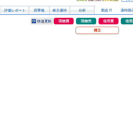
評価レポート
四季報
株主優待
分析
業績
適時開
現物買
現物売
信用買
信用
積立