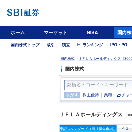
ホーム
マーケット
NISA
国内株
国内株式トップ
取引
積立
ランキング
IPO・PO
国内株式
>
ＪＦＬＡホールディングス（306
国内株式
さがす
株主優待
業種
チャ
ＪＦＬＡホールディングス
（30
PTS
東証スタンダード（当社優先市場）