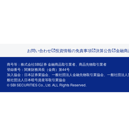
お問い合わせ
投資情報の免責事項
決算公告
金融商
商号等：株式会社SBI証券 金融商品取引業者、商品先物取引業者
登録番号：関東財務局長（金商）第44号
加入協会：日本証券業協会、一般社団法人金融先物取引業協会、一般社団法人
般社団法人日本暗号資産等取引業協会
© SBI SECURITIES Co., Ltd. ALL Rights Reserved.