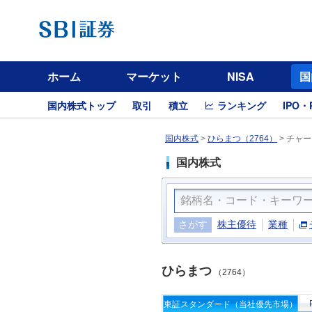
ホーム
マーケット
NISA
国
国内株式トップ
取引
積立
ランキング
IPO・
国内株式
>
ひらまつ（2764）
>
チャー
国内株式
さがす
株主優待
業種
ひらまつ
（2764）
東証スタンダード（当社優先市場）