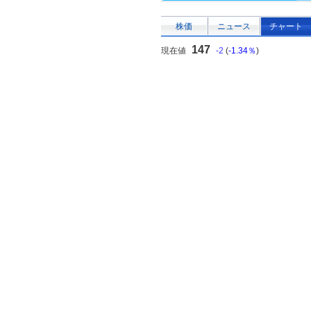
株価
ニュース
チャート
147
現在値
-2
(
-1.34％
)