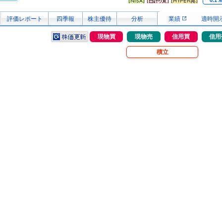
0.1
評価レポート
四季報
株主優待
分析
業績
適時開
現物買
現物売
信用買
信用
積立