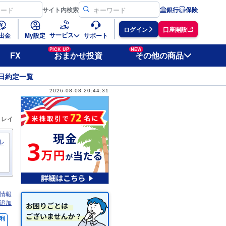
サイト
内検索
銀行
保険
ログイン
口座開設
サービス
出金
My設定
サポート
PICK UP
NEW
FX
おまかせ投資
その他の商品
日約定一覧
2026-08-08 20:44:31
ィレイ
ル
情報
追加
利