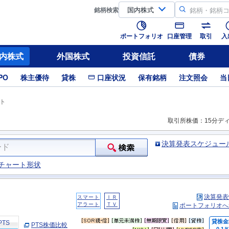
銘柄
検索
ポートフォリオ
口座管理
取引
入
内株式
外国株式
投資信託
債券
PO
株主優待
貸株
口座状況
保有銘柄
注文照会
当
ト
取引所株価：15分デ
決算発表スケジュー
チャート形状
決算発表
スマート
ＩＲ
アラート
ＴＶ
ポートフォリオへ
貸株金
PTS
PTS株価比較