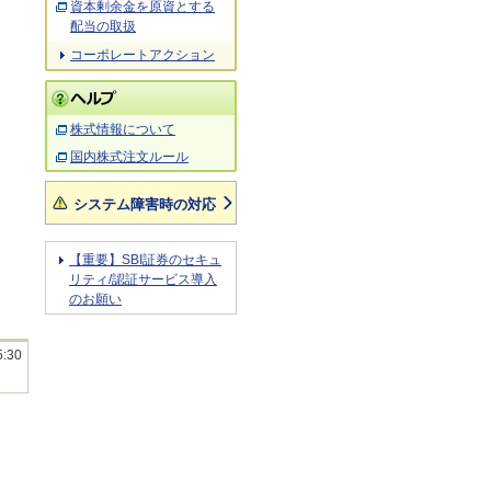
資本剰余金を原資とする
配当の取扱
コーポレートアクション
株式情報について
国内株式注文ルール
システム障害時の対応
【重要】SBI証券のセキュ
リティ/認証サービス導入
のお願い
5:30