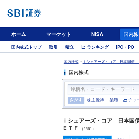
ホーム
マーケット
NISA
国内株
国内株式トップ
取引
積立
ランキング
IPO・PO
国内株式
>
ｉシェアーズ・コア 日本国債 Ｅ
国内株式
さがす
株主優待
業種
チャ
ｉシェアーズ・コア 日本
ＥＴＦ
（2561）