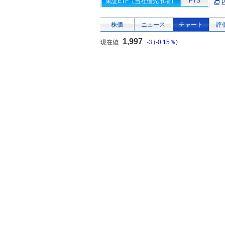
PTS
東証ETF（当社優先市場）
株価
ニュース
チャート
評
1,997
現在値
-3
(
-0.15％
)