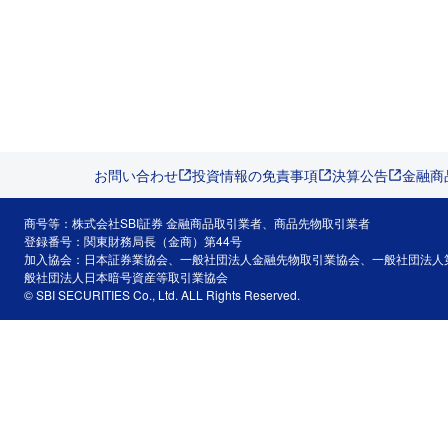
お問い合わせ
投資情報の免責事項
決算公告
金融商
商号等：株式会社SBI証券 金融商品取引業者、商品先物取引業者
登録番号：関東財務局長（金商）第44号
加入協会：日本証券業協会、一般社団法人金融先物取引業協会、一般社団法人
般社団法人日本暗号資産等取引業協会
© SBI SECURITIES Co., Ltd. ALL Rights Reserved.