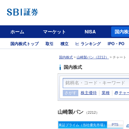
ホーム
マーケット
NISA
国内株
国内株式トップ
取引
積立
ランキング
IPO・PO
国内株式
>
山崎製パン（2212）
>
チャート
国内株式
さがす
株主優待
業種
チャ
山崎製パン
（2212）
PTS
東証プライム（当社優先市場）