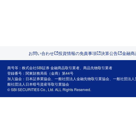
お問い合わせ
投資情報の免責事項
決算公告
金融商
商号等：株式会社SBI証券 金融商品取引業者、商品先物取引業者
登録番号：関東財務局長（金商）第44号
加入協会：日本証券業協会、一般社団法人金融先物取引業協会、一般社団法人
般社団法人日本暗号資産等取引業協会
© SBI SECURITIES Co., Ltd. ALL Rights Reserved.