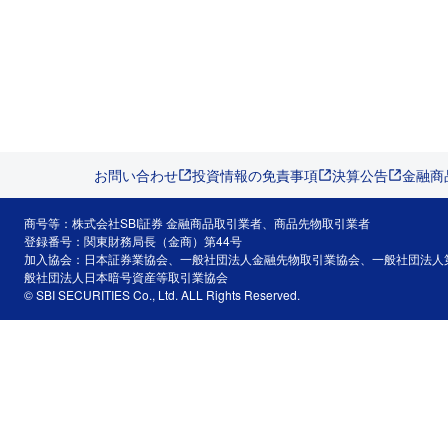
お問い合わせ
投資情報の免責事項
決算公告
金融商
商号等：株式会社SBI証券 金融商品取引業者、商品先物取引業者
登録番号：関東財務局長（金商）第44号
加入協会：日本証券業協会、一般社団法人金融先物取引業協会、一般社団法人
般社団法人日本暗号資産等取引業協会
© SBI SECURITIES Co., Ltd. ALL Rights Reserved.