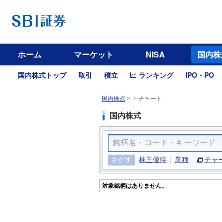
ホーム
マーケット
NISA
国内株
国内株式トップ
取引
積立
ランキング
IPO・PO
国内株式
>
>
チャート
国内株式
さがす
株主優待
業種
チャ
対象銘柄はありません。