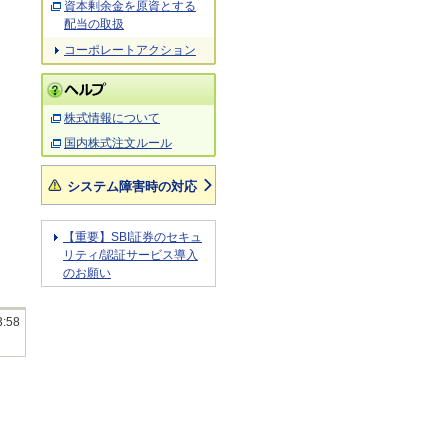
資本剰余金を原資とする
配当の取扱
コーポレートアクション
株式情報について
国内株式注文ルール
システム障害時の対応
【重要】SBI証券のセキュ
リティ/認証サービス導入
のお願い
3:58