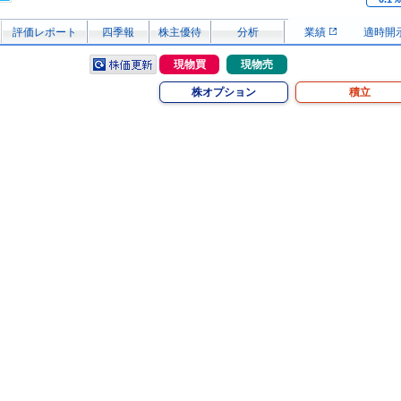
評価レポート
四季報
株主優待
分析
業績
適時開
現物買
現物売
株オプション
積立