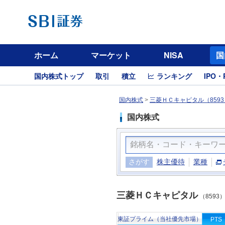
ホーム
マーケット
NISA
国
国内株式トップ
取引
積立
ランキング
IPO・
国内株式
>
三菱ＨＣキャピタル（8593
国内株式
さがす
株主優待
業種
三菱ＨＣキャピタル
（8593
東証プライム（当社優先市場）
PTS