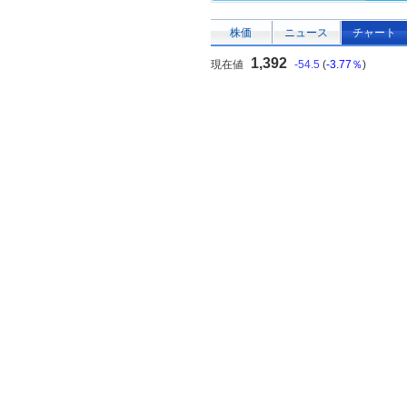
株価
ニュース
チャート
1,392
現在値
-54.5
(
-3.77％
)