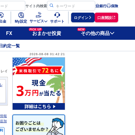
サイト
内検索
銀行
保険
ログイン
口座開設
サービス
出金
My設定
サポート
PICK UP
NEW
FX
おまかせ投資
その他の商品
日約定一覧
2026-08-08 01:42:21
ィレイ
ル
情報
追加
利
％