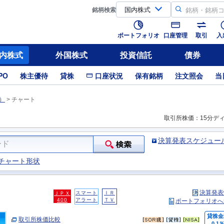
銘柄
検索
ポートフォリオ
口座管理
取引
入
内株式
外国株式
投資信託
債券
PO
株主優待
貸株
口座状況
保有銘柄
注文照会
当
）
>
チャート
取引所株価：15分デ
決算発表スケジュー
チャート形状
決算発表
スマート
ＩＲ
ＪＰＸ
）
400
アラート
ＴＶ
ポートフォリオへ
貸株金
取引所株価比較
0.1