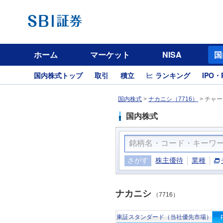
ホーム
マーケット
NISA
国
国内株式トップ
取引
積立
ランキング
IPO・
国内株式
>
ナカニシ（7716）
>
チャー
国内株式
さがす
株主優待
業種
ナカニシ
（7716）
東証スタンダード（当社優先市場）