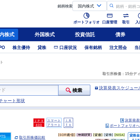
銘柄
検索
ポートフォリオ
口座管理
取引
入
内株式
外国株式
投資信託
債券
PO
株主優待
貸株
口座状況
保有銘柄
注文照会
当
ト
取引所株価：15分デ
決算発表スケジュー
チャート形状
決算発表
スマート
ＩＲ
ＪＰＸ
400
アラート
ＴＶ
ポートフォリオへ
貸株金
PTS
取引所株価比較