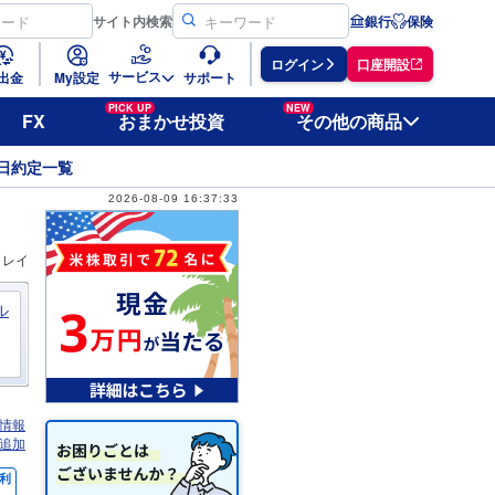
サイト
内検索
銀行
保険
ログイン
口座開設
サービス
出金
My設定
サポート
PICK UP
NEW
FX
おまかせ投資
その他の商品
日約定一覧
2026-08-09 16:37:33
ィレイ
ル
情報
追加
利