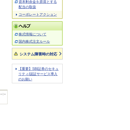
資本剰余金を原資とする
配当の取扱
コーポレートアクション
株式情報について
国内株式注文ルール
システム障害時の対応
【重要】SBI証券のセキュ
リティ/認証サービス導入
のお願い
 --:--