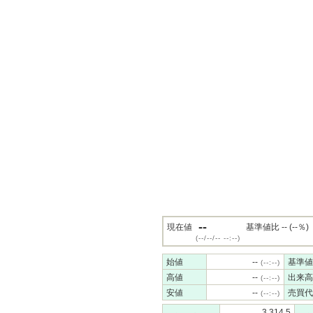
--
現在値
基準値比 -- (--％)
(--/--/-- --:--)
始値
--
基準値
(--:--)
高値
--
出来高
(--:--)
安値
--
売買代
(--:--)
3,314.5