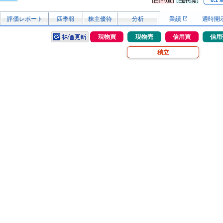
0.1
評価レポート
四季報
株主優待
分析
業績
適時開
現物買
現物売
信用買
信用
積立