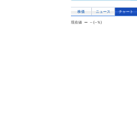
株価
ニュース
チャート
--
現在値
-- (--％)