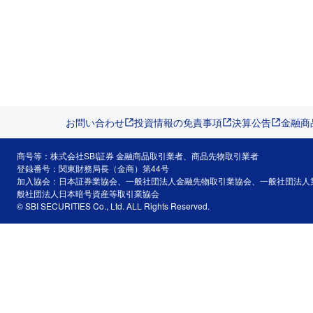
お問い合わせ
投資情報の免責事項
決算公告
金融商
商号等：株式会社SBI証券 金融商品取引業者、商品先物取引業者
登録番号：関東財務局長（金商）第44号
加入協会：日本証券業協会、一般社団法人金融先物取引業協会、一般社団法人
般社団法人日本暗号資産等取引業協会
© SBI SECURITIES Co., Ltd. ALL Rights Reserved.