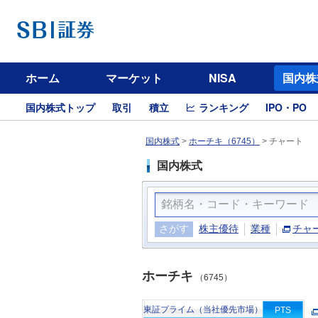
ホーム
マーケット
NISA
国内株
国内株式トップ
取引
積立
ランキング
IPO・PO
国内株式
>
ホーチキ（6745）
>
チャート
国内株式
さがす
株主優待
業種
チャ
ホーチキ
（6745）
東証プライム（当社優先市場）
PTS