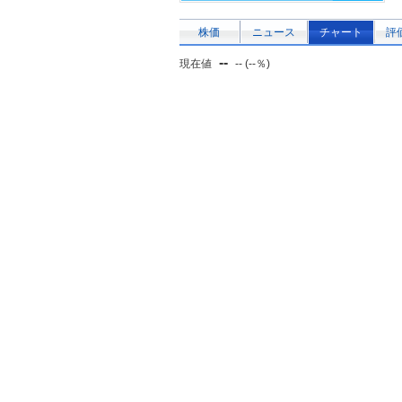
株価
ニュース
チャート
評
--
現在値
-- (--％)