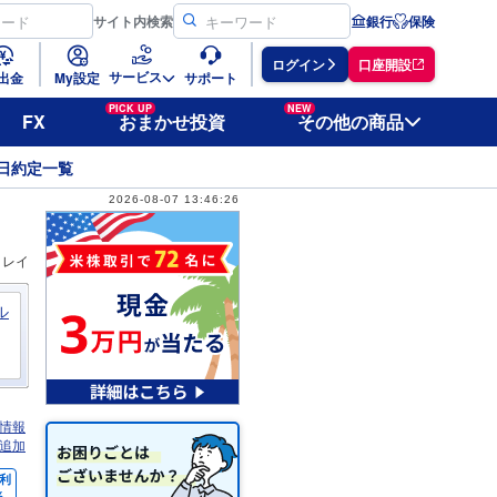
サイト
内検索
銀行
保険
ログイン
口座開設
サービス
出金
My設定
サポート
PICK UP
NEW
FX
おまかせ投資
その他の商品
日約定一覧
2026-08-07 13:46:26
ィレイ
ル
情報
追加
利
％