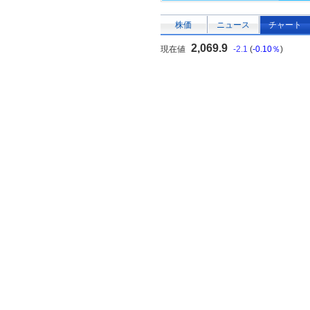
株価
ニュース
チャート
2,069.9
現在値
-2.1
(
-0.10％
)