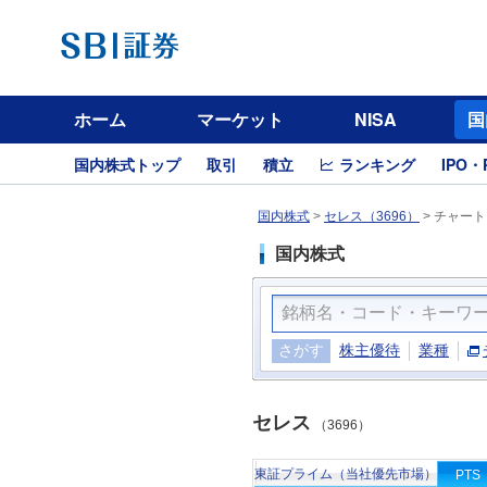
ホーム
マーケット
NISA
国
国内株式トップ
取引
積立
ランキング
IPO・
国内株式
>
セレス（3696）
>
チャート
国内株式
さがす
株主優待
業種
セレス
（3696）
東証プライム（当社優先市場）
PTS