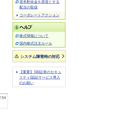
資本剰余金を原資とする
配当の取扱
コーポレートアクション
株式情報について
国内株式注文ルール
システム障害時の対応
【重要】SBI証券のセキュ
リティ/認証サービス導入
のお願い
2:54