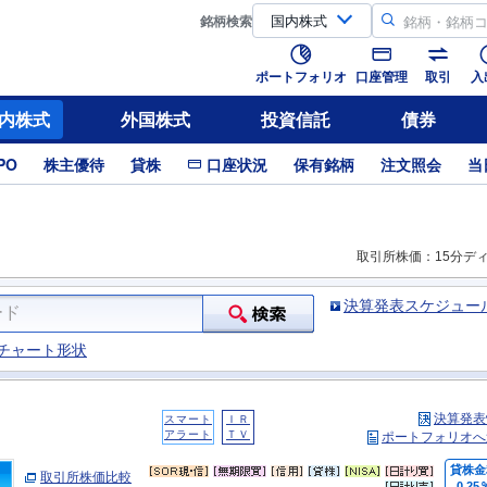
銘柄
検索
ポートフォリオ
口座管理
取引
入
内株式
外国株式
投資信託
債券
PO
株主優待
貸株
口座状況
保有銘柄
注文照会
当
取引所株価：15分デ
決算発表スケジュー
チャート形状
決算発表
スマート
ＩＲ
アラート
ＴＶ
ポートフォリオへ
貸株金
取引所株価比較
0.25