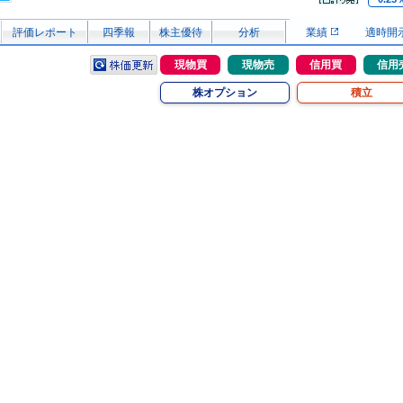
評価レポート
四季報
株主優待
分析
業績
適時開
現物買
現物売
信用買
信用
株オプション
積立