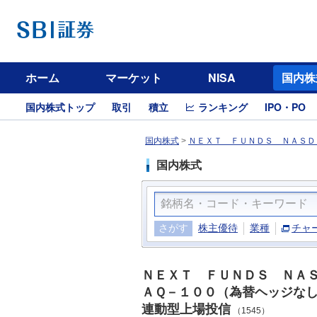
ホーム
マーケット
NISA
国内株
国内株式トップ
取引
積立
ランキング
IPO・PO
国内株式
>
ＮＥＸＴ ＦＵＮＤＳ ＮＡＳＤ
国内株式
さがす
株主優待
業種
チャ
ＮＥＸＴ ＦＵＮＤＳ ＮＡ
ＡＱ－１００（為替ヘッジな
連動型上場投信
（1545）