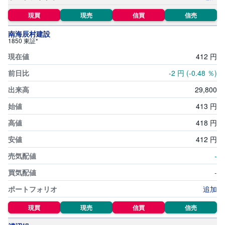
現買
現売
信買
信売
南海辰村建設
1850 東証*
412
円
-2
円
(-0.48
％)
29,
800
413
円
418
円
412
円
-
-
追加
現買
現売
信買
信売