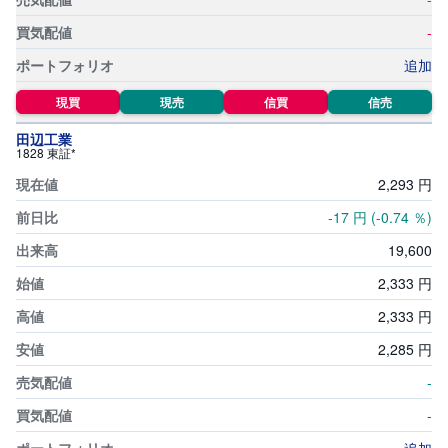
-
先
物
追加
・
オ
プ
現買
現売
信買
信売
シ
ョ
ン
田辺工業
1828 東証*
商
2,
293
円
品
先
-17
円
(-0.74
％)
物
19,
600
金
2,
333
円
・
銀
・
2,
333
円
プ
ラ
2,
285
円
チ
ナ
-
外
-
貨
建
NE