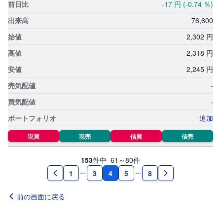
-17
円
(-0.74
％)
76,
600
2,
302
円
2,
318
円
2,
245
円
-
-
追加
現買
現売
信買
信売
153
件中
61～80
件
4
1
3
5
8
前の画面に戻る