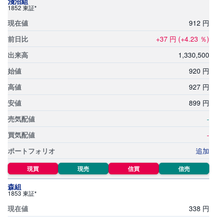
淺沼組
1852 東証*
912
円
+37
円
(+4.23
％)
1,
330,
500
920
円
927
円
899
円
-
-
追加
現買
現売
信買
信売
森組
1853 東証*
338
円