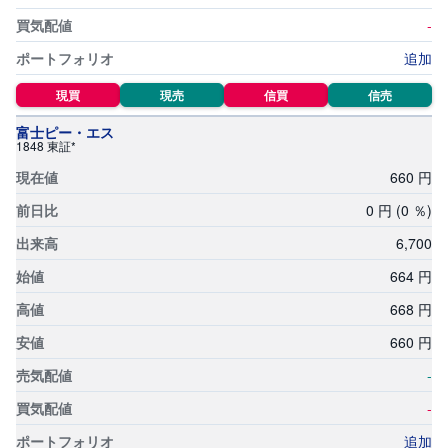
-
追加
現買
現売
信買
信売
富士ピー・エス
1848 東証*
660
円
0
円
(0
％)
6,
700
664
円
668
円
660
円
-
-
追加