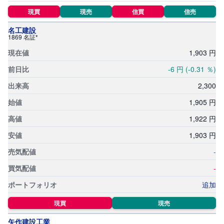
現買
現売
信買
信売
名工建設
1869 名証*
1,
903
円
-6
円
(-0.31
％)
2,
300
1,
905
円
1,
922
円
1,
903
円
-
-
追加
現買
現売
矢作建設工業