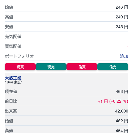
246
円
249
円
245
円
-
-
追加
現買
現売
信買
信売
大盛工業
1844 東証*
463
円
+1
円
(+0.22
％)
42,
600
462
円
464
円