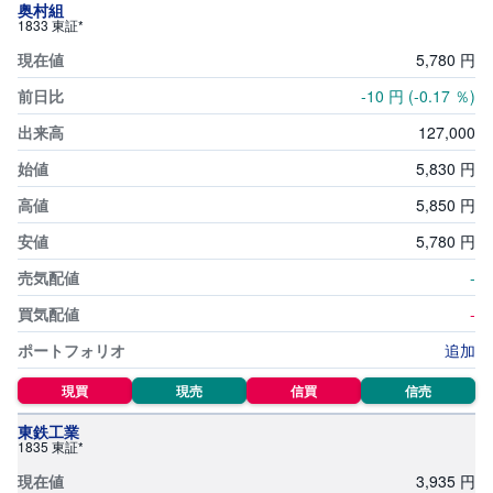
セ
奥村組
キ
1833 東証*
ュ
リ
5,
780
円
テ
ィ
-10
円
(-0.17
％)
・
ト
ー
127,
000
ク
ン
5,
830
円
)
5,
850
円
S
5,
780
円
BI
ラ
ッ
-
プ
-
ロ
追加
ボ
ア
ド
現買
現売
信買
信売
(
R
東鉄工業
O
1835 東証*
B
O
P
3,
935
円