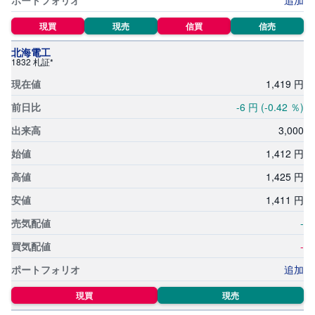
追加
M
W
M
F
現買
現売
信買
信売
北海電工
取
1832 札証*
引
所
1,
419
円
C
F
-6
円
(-0.42
％)
D
(
く
3,
000
り
っ
1,
412
円
く
株
3
1,
425
円
6
5)
1,
411
円
-
店
頭
-
C
F
D
追加
現買
現売
S
T(