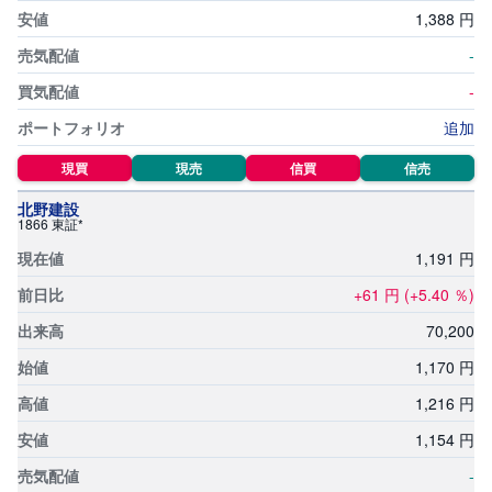
1,
388
円
-
-
追加
現買
現売
信買
信売
北野建設
1866 東証*
1,
191
円
+61
円
(+5.40
％)
70,
200
1,
170
円
1,
216
円
1,
154
円
-