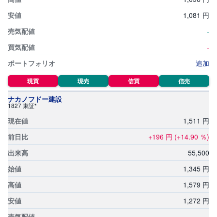
銘柄スクリーニング
投
1,
081
円
資
信
チャート形状銘柄検索
-
託
-
貸株サービス適用金利一覧
債
追加
券
ETF・ETN取扱銘柄一覧
現買
現売
信買
信売
FX
REIT(不動産投資信託)取扱銘柄一覧
ナカノフドー建設
1827 東証*
お
ま
1,
511
円
テーマ投資一覧
か
PICK
せ
UP
+196
円
(+14.90
％)
投
資
積立ランキング
55,
500
S
1,
345
円
BI
株
1,
579
円
オ
プ
シ
1,
272
円
ョ
ン
-