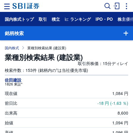
国内株式トップ
取引
積立
ランキング
IPO・PO
株主優
ホ
ー
ム
銘柄検索
マ
国内株式
業種別検索結果 (建設業)
ー
ケ
業種別検索結果 (建設業)
ッ
ト
取引所株価：15分ディレイ
検索件数：153件 (銘柄内の*は当社優先市場)
NISA
銘柄検索
佐田建設
1826 東証*
国
1,
084
円
株主優待検索
内
株
式
-18
円
(-1.63
％)
一般信用売り銘柄一覧
8,
600
外
国
HYPER空売り銘柄一覧
1,
094
円
株
式
1,
096
円