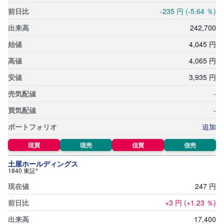
R
O
-235
円
(-5.64
％)
)
242,
700
i
4,
045
円
D
e
C
4,
065
円
o
3,
935
円
-
-
追加
現買
現売
信買
信売
土屋ホールディングス
1840 東証*
247
円
+3
円
(+1.23
％)
17,
400