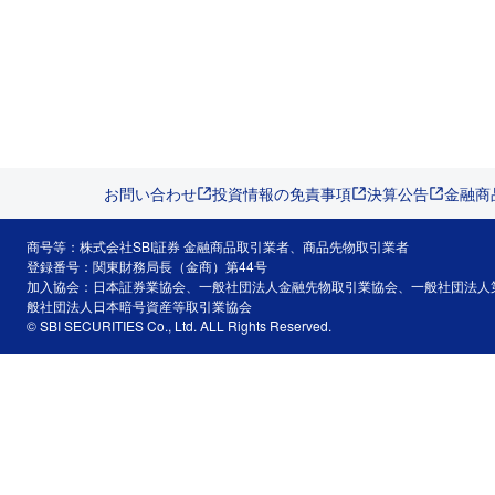
お問い合わせ
投資情報の免責事項
決算公告
金融商
商号等：株式会社SBI証券 金融商品取引業者、商品先物取引業者
登録番号：関東財務局長（金商）第44号
加入協会：日本証券業協会、一般社団法人金融先物取引業協会、一般社団法人
般社団法人日本暗号資産等取引業協会
© SBI SECURITIES Co., Ltd. ALL Rights Reserved.