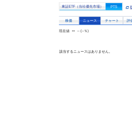
東証ETF（当社優先市場）
PTS
株価
ニュース
チャート
評
--
現在値
-- (--％)
該当するニュースはありません。