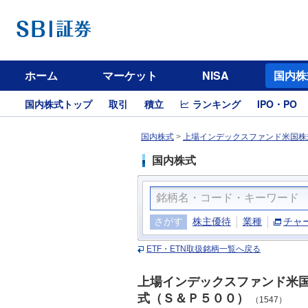
ホーム
マーケット
NISA
国内株
国内株式トップ
取引
積立
ランキング
IPO・PO
国内株式
>
上場インデックスファンド米国株式
国内株式
さがす
株主優待
業種
チャ
ETF・ETN取扱銘柄一覧へ戻る
上場インデックスファンド米
式（Ｓ＆Ｐ５００）
（1547）