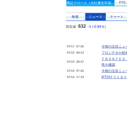
PTS
東証グロース（当社優先市場）
株価
ニュース
チャート
632
現在値
-6
(
-0.94％
)
今朝の注目ニュ
07/17 07:30
フロンテオが続
07/15 09:23
ＦＲＯＮＴＥＯ
07/15 08:47
性を確認
今朝の注目ニュ
07/15 07:30
[PTS]ナイト
07/14 17:33