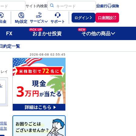
サイト
内検索
銀行
保険
ログイン
口座開設
サービス
出金
My設定
サポート
PICK UP
NEW
FX
おまかせ投資
その他の商品
日約定一覧
2026-08-08 02:55:45
ィレイ
ル
情報
追加