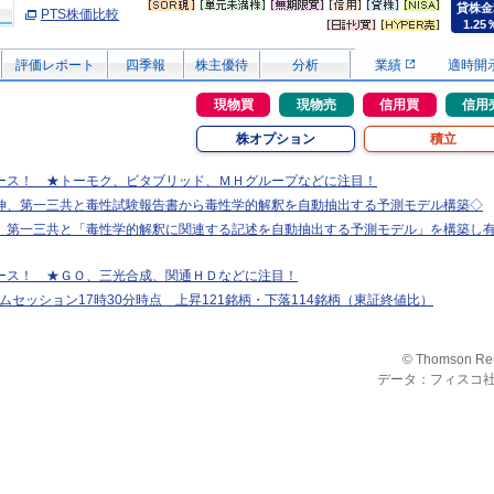
貸株金
PTS株価比較
1.25
評価レポート
四季報
株主優待
分析
業績
適時開
現物買
現物売
信用買
信用
株オプション
積立
ース！ ★トーモク、ビタブリッド、ＭＨグループなどに注目！
伸、第一三共と毒性試験報告書から毒性学的解釈を自動抽出する予測モデル構築◇
、第一三共と「毒性学的解釈に関連する記述を自動抽出する予測モデル」を構築し
ース！ ★ＧＯ、三光合成、関通ＨＤなどに注目！
タイムセッション17時30分時点 上昇121銘柄・下落114銘柄（東証終値比）
© Thomson Re
データ：フィスコ