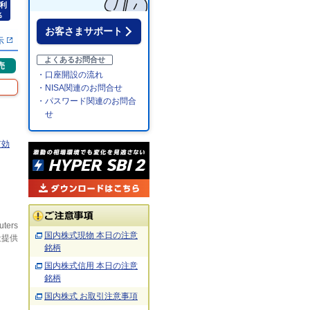
利
％
お客さまサポート
示
よくあるお問合せ
売
・口座開設の流れ
・NISA関連のお問合せ
・パスワード関連のお問合
せ
有効
uters
国内株式現物 本日の注意
社提供
銘柄
国内株式信用 本日の注意
銘柄
国内株式 お取引注意事項