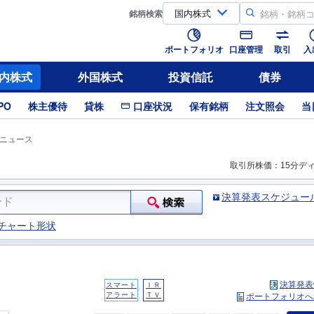
銘柄
検索
ポートフォリオ
口座管理
取引
入
内株式
外国株式
投資信託
債券
PO
株主優待
貸株
口座状況
保有銘柄
注文照会
当
ニュース
取引所株価：15分デ
決算発表スケジュー
チャート形状
決算発表
スマート
ＩＲ
アラート
ＴＶ
ポートフォリオへ