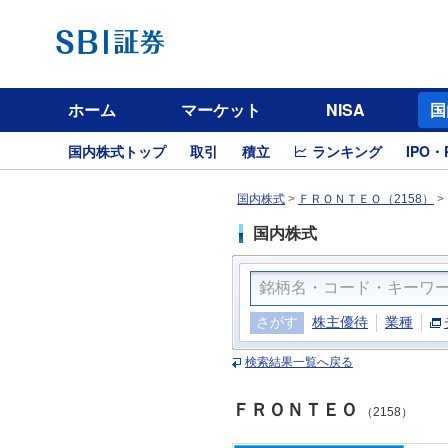
ホーム
マーケット
NISA
国
国内株式トップ
取引
積立
ランキング
IPO・
国内株式
>
ＦＲＯＮＴＥＯ（2158）
>
国内株式
さがす
株主優待
業種
検索結果一覧へ戻る
ＦＲＯＮＴＥＯ
（2158）