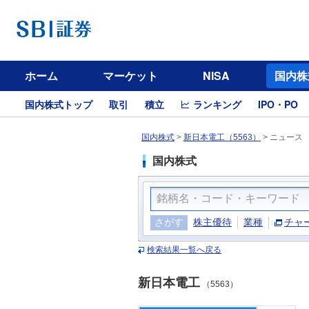
ホーム
マーケット
NISA
国内株
国内株式トップ
取引
積立
ランキング
IPO・PO
国内株式
>
新日本電工（5563）
>
ニュース
国内株式
さがす
株主優待
業種
チャ
検索結果一覧へ戻る
新日本電工
（5563）