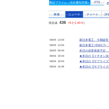
PTS
東証プライム（当社優先市場）
株価
ニュース
チャート
評
436
現在値
+6
(
+1.40％
)
新日本電工、今期経常
08/05 13:00
新日本電工<5563.T
08/05 13:00
本日の決算発表予定 … 
08/05 06:00
★本日の【イチオシ決算
08/04 19:43
★本日の【サプライズ決算
08/04 18:03
★本日の【サプライズ決算
08/04 16:36