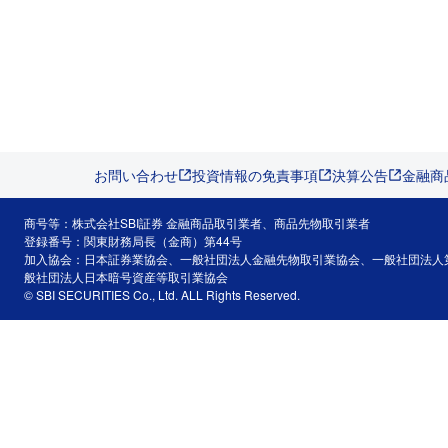
お問い合わせ
投資情報の免責事項
決算公告
金融商
商号等：株式会社SBI証券 金融商品取引業者、商品先物取引業者
登録番号：関東財務局長（金商）第44号
加入協会：日本証券業協会、一般社団法人金融先物取引業協会、一般社団法人
般社団法人日本暗号資産等取引業協会
© SBI SECURITIES Co., Ltd. ALL Rights Reserved.