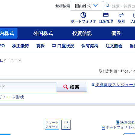
銘柄
検索
ポートフォリオ
口座管理
取引
入
内株式
外国株式
投資信託
債券
PO
株主優待
貸株
口座状況
保有銘柄
注文照会
当
）
>
ニュース
取引所株価：15分デ
決算発表スケジュー
チャート形状
決算発表
スマート
ＩＲ
）
アラート
ＴＶ
ポートフォリオへ