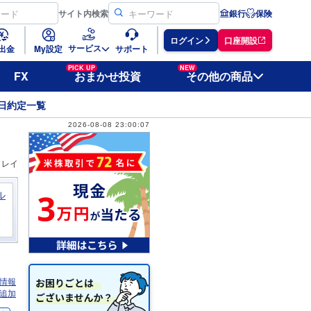
サイト
内検索
銀行
保険
ログイン
口座開設
サービス
出金
My設定
サポート
PICK UP
NEW
FX
おまかせ投資
その他の商品
日約定一覧
2026-08-08 23:00:07
ィレイ
ル
情報
追加