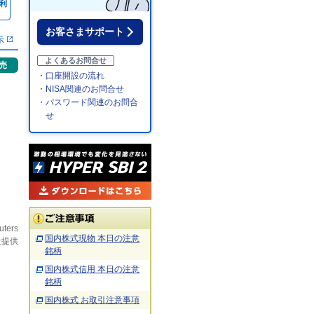
利
％
お客さまサポート
示
よくあるお問合せ
売
・口座開設の流れ
・NISA関連のお問合せ
・パスワード関連のお問合
せ
uters
国内株式現物 本日の注意
社提供
銘柄
国内株式信用 本日の注意
銘柄
国内株式 お取引注意事項