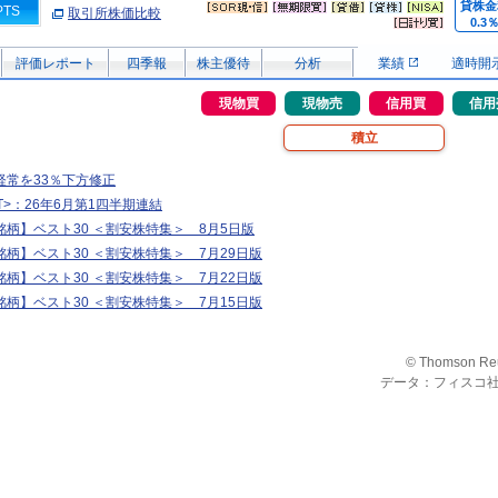
貸株金
PTS
取引所株価比較
0.3
評価レポート
四季報
株主優待
分析
業績
適時開
現物買
現物売
信用買
信用
積立
経常を33％下方修正
.T>：26年6月第1四半期連結
柄】ベスト30 ＜割安株特集＞ 8月5日版
柄】ベスト30 ＜割安株特集＞ 7月29日版
柄】ベスト30 ＜割安株特集＞ 7月22日版
柄】ベスト30 ＜割安株特集＞ 7月15日版
© Thomson Re
データ：フィスコ