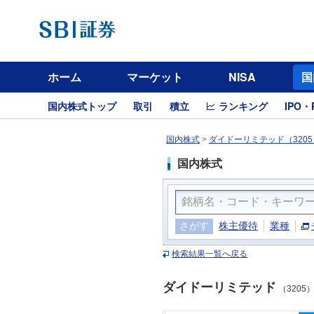
ホーム
マーケット
NISA
国
国内株式トップ
取引
積立
ランキング
IPO・
国内株式
>
ダイドーリミテッド（3205
国内株式
さがす
株主優待
業種
検索結果一覧へ戻る
ダイドーリミテッド
（3205