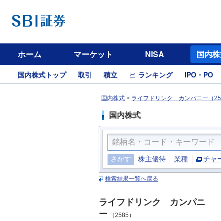
ホーム
マーケット
NISA
国内株
国内株式トップ
取引
積立
ランキング
IPO・PO
国内株式
>
ライフドリンク カンパニー（25
国内株式
さがす
株主優待
業種
チャ
検索結果一覧へ戻る
ライフドリンク カンパニ
ー
（2585）