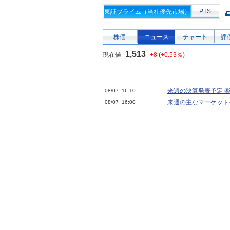
PTS
東証プライム（当社優先市場）
株価
ニュース
チャート
評
1,513
現在値
+8
(
+0.53％
)
来週の決算発表予定 楽
08/07 16:10
来週の主なマーケット
08/07 16:00