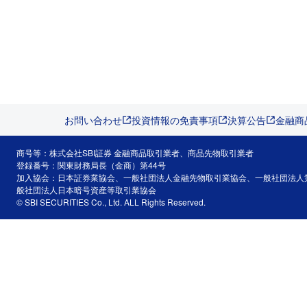
お問い合わせ
投資情報の免責事項
決算公告
金融商
商号等：株式会社SBI証券 金融商品取引業者、商品先物取引業者
登録番号：関東財務局長（金商）第44号
加入協会：日本証券業協会、一般社団法人金融先物取引業協会、一般社団法人
般社団法人日本暗号資産等取引業協会
© SBI SECURITIES Co., Ltd. ALL Rights Reserved.