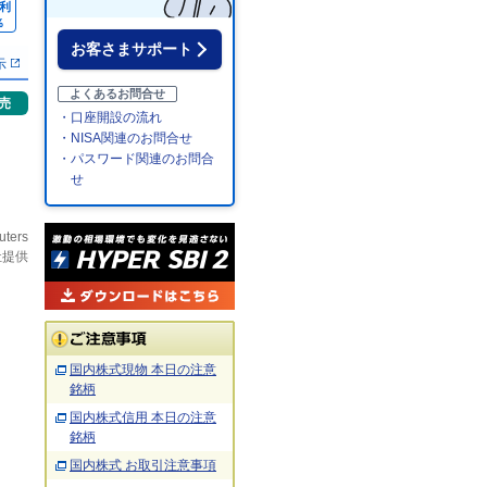
利
％
お客さまサポート
示
よくあるお問合せ
売
・口座開設の流れ
・NISA関連のお問合せ
・パスワード関連のお問合
せ
uters
社提供
国内株式現物 本日の注意
銘柄
国内株式信用 本日の注意
銘柄
国内株式 お取引注意事項