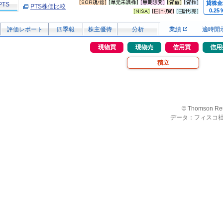
貸株金
PTS
PTS株価比較
0.25
評価レポート
四季報
株主優待
分析
業績
適時開
現物買
現物売
信用買
信用
積立
© Thomson Re
データ：フィスコ