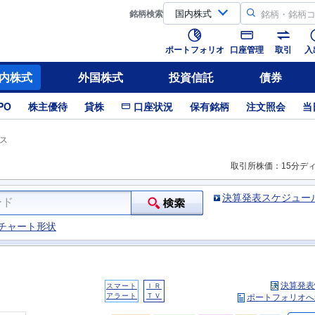
銘柄
検索
ポートフォリオ
口座管理
取引
入
内株式
外国株式
投資信託
債券
PO
株主優待
貸株
口座状況
保有銘柄
注文照会
当
ス
取引所株価：15分デ
決算発表スケジュー
チャート形状
決算発表
スマート
ＩＲ
アラート
ＴＶ
ポートフォリオへ