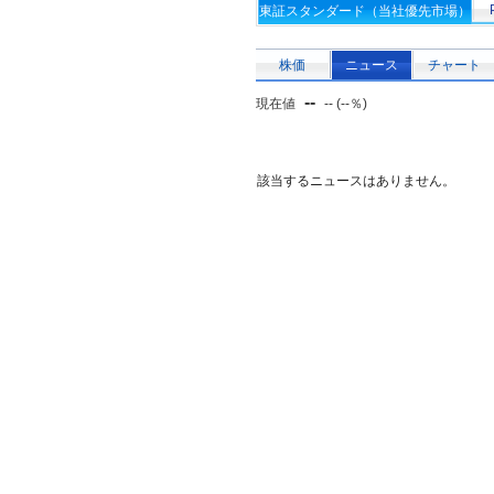
東証スタンダード（当社優先市場）
株価
ニュース
チャート
--
現在値
-- (--％)
該当するニュースはありません。