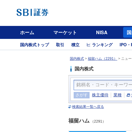
ホーム
マーケット
NISA
国
国内株式トップ
取引
積立
ランキング
IPO・
国内株式
>
福留ハム（2291）
>
ニュー
国内株式
さがす
株主優待
業種
検索結果一覧へ戻る
福留ハム
（2291）