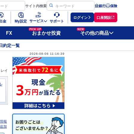
サイト
内検索
銀行
保険
ログイン
口座開設
サービス
出金
My設定
サポート
PICK UP
NEW
FX
おまかせ投資
その他の商品
日約定一覧
2026-08-06 11:16:39
ィレイ
ル
情報
追加