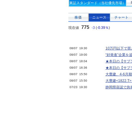
東証スタンダード（当社優先市場）
株価
ニュース
チャート
775
現在値
-3
(
-0.39％
)
10万円以下で買
08/07 19:30
“好発進”企業を
08/07 19:00
★本日の【サプラ
08/07 18:04
★本日の【サプラ
08/07 16:36
大豊建、4-6月期
08/07 15:50
大豊建<1822.
08/07 15:50
静岡県容認で急
07/23 19:30