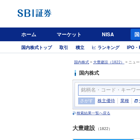
ホーム
マーケット
NISA
国
国内株式トップ
取引
積立
ランキング
IPO・
国内株式
>
大豊建設（1822）
>
ニュー
国内株式
さがす
株主優待
業種
検索結果一覧へ戻る
大豊建設
（1822）