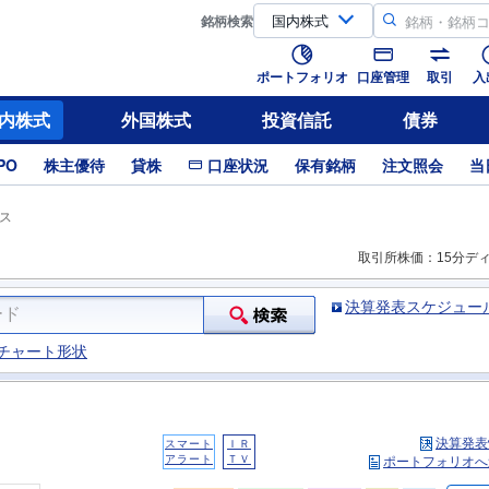
銘柄
検索
ポートフォリオ
口座管理
取引
入
内株式
外国株式
投資信託
債券
PO
株主優待
貸株
口座状況
保有銘柄
注文照会
当
ス
取引所株価：15分デ
決算発表スケジュー
チャート形状
決算発表
スマート
ＩＲ
アラート
ＴＶ
ポートフォリオへ