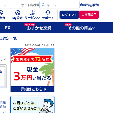
サイト
内検索
銀行
保険
ログイン
口座開設
サービス
出金
My設定
サポート
PICK UP
NEW
FX
おまかせ投資
その他の商品
日約定一覧
2026-08-09 01:41:12
ィレイ
ル
情報
追加