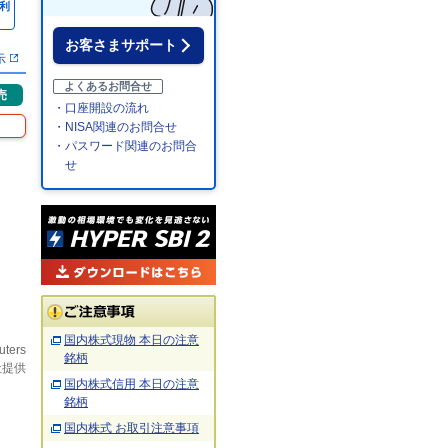
利
％
お客さまサポート
示
よくあるお問合せ
売
・口座開設の流れ
・NISA関連のお問合せ
・パスワード関連のお問合
せ
国内株式現物 本日の注意
uters
銘柄
社提供
国内株式信用 本日の注意
銘柄
国内株式 お取引注意事項