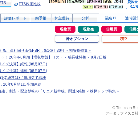
貸株金
PTS
PTS株価比較
0.1
評価レポート
四季報
株主優待
分析
業績
適時開
現物買
現物売
信用買
信用
株オプション
積立
える、高利回り＆低PBR〔第1弾〕30社 ＜割安株特集＞
追う！ 26年4-6月期【増収増益】リスト ＜成長株特集＞ 8月7日版
イズ決算】続報 (08月07日)
イズ決算】速報 (08月07日)
(1Q)経常は3.4倍増益で着地
T>：26年6月第1四半期連結
発進、割安・配当妙味の「リニア新幹線」関連6銘柄 ＜株探トップ特集＞
© Thomson Re
データ：フィスコ