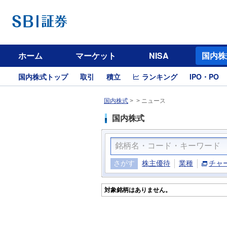
ホーム
マーケット
NISA
国内株
国内株式トップ
取引
積立
ランキング
IPO・PO
国内株式
>
>
ニュース
国内株式
さがす
株主優待
業種
チャ
対象銘柄はありません。