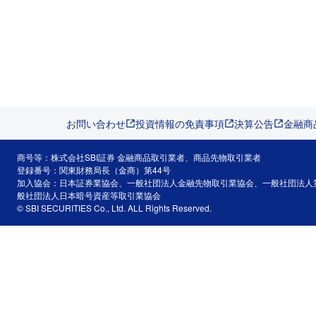
お問い合わせ
投資情報の免責事項
決算公告
金融商
商号等：株式会社SBI証券 金融商品取引業者、商品先物取引業者
登録番号：関東財務局長（金商）第44号
加入協会：日本証券業協会、一般社団法人金融先物取引業協会、一般社団法人
般社団法人日本暗号資産等取引業協会
© SBI SECURITIES Co., Ltd. ALL Rights Reserved.