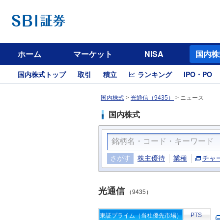
ホーム
マーケット
NISA
国内株
国内株式トップ
取引
積立
ランキング
IPO・PO
国内株式
>
光通信（9435）
>
ニュース
国内株式
さがす
株主優待
業種
チャ
光通信
（9435）
PTS
東証プライム（当社優先市場）