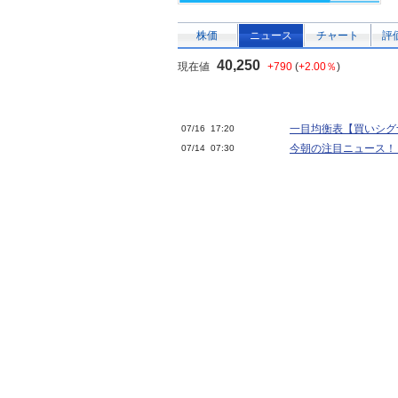
株価
ニュース
チャート
評
40,250
現在値
+790
(
+2.00％
)
一目均衡表【買いシグナ
07/16 17:20
今朝の注目ニュース！
07/14 07:30