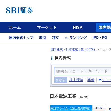
ホーム
マーケット
NISA
国内株
国内株式トップ
取引
積立
ランキング
IPO・PO
国内株式
>
日本電波工業（6779）
>
ニュー
国内株式
さがす
株主優待
業種
チャ
日本電波工業
（6779）
PTS
東証プライム（当社優先市場）