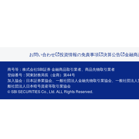
お問い合わせ
投資情報の免責事項
決算公告
金融商
商号等：株式会社SBI証券 金融商品取引業者、商品先物取引業者
登録番号：関東財務局長（金商）第44号
加入協会：日本証券業協会、一般社団法人金融先物取引業協会、一般社団法人
般社団法人日本暗号資産等取引業協会
© SBI SECURITIES Co., Ltd. ALL Rights Reserved.