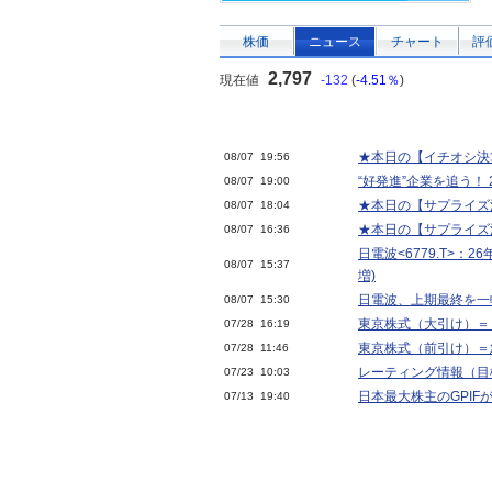
株価
ニュース
チャート
評
2,797
現在値
-132
(
-4.51％
)
★本日の【イチオシ決算
08/07 19:56
“好発進”企業を追う！ 
08/07 19:00
★本日の【サプライズ決算
08/07 18:04
★本日の【サプライズ決算
08/07 16:36
日電波<6779.T>：26
08/07 15:37
増)
日電波、上期最終を一
08/07 15:30
東京株式（大引け）＝
07/28 16:19
東京株式（前引け）＝
07/28 11:46
レーティング情報（目
07/23 10:03
日本最大株主のGPIFが
07/13 19:40