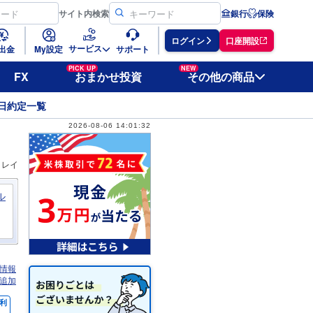
サイト
内検索
銀行
保険
ログイン
口座開設
サービス
出金
My設定
サポート
PICK UP
NEW
FX
おまかせ投資
その他の商品
日約定一覧
2026-08-06 14:01:32
ィレイ
ル
情報
追加
利