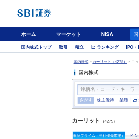
ホーム
マーケット
NISA
国
国内株式トップ
取引
積立
ランキング
IPO・
国内株式
>
カーリット（4275）
>
ニュ
国内株式
さがす
株主優待
業種
カーリット
（4275）
PTS
東証プライム（当社優先市場）