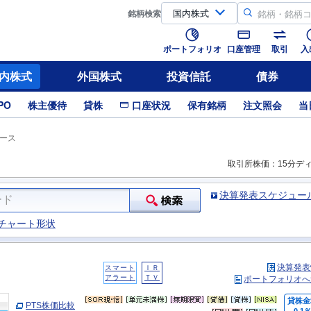
銘柄
検索
ポートフォリオ
口座管理
取引
入
内株式
外国株式
投資信託
債券
PO
株主優待
貸株
口座状況
保有銘柄
注文照会
当
ース
取引所株価：15分デ
決算発表スケジュー
チャート形状
決算発表
スマート
ＩＲ
アラート
ＴＶ
ポートフォリオへ
貸株金
PTS株価比較