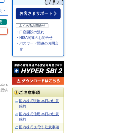
％
示
お客さまサポート
売
よくあるお問合せ
・口座開設の流れ
・NISA関連のお問合せ
・パスワード関連のお問合
せ
uters
社提供
国内株式現物 本日の注意
銘柄
国内株式信用 本日の注意
銘柄
国内株式 お取引注意事項