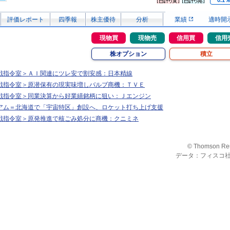
0.1
評価レポート
四季報
株主優待
分析
業績
適時開
現物買
現物売
信用買
信用
株オプション
積立
戦指令室＞ＡＩ関連にツレ安で割安感：日本精線
戦指令室＞原潜保有の現実味増しバルブ商機：ＴＶＥ
戦指令室＞同業決算から好業績銘柄に狙い：Ｊエンジン
アム＝北海道で「宇宙特区」創設へ、ロケット打ち上げ支援
戦指令室＞原発推進で核ごみ処分に商機：クニミネ
© Thomson Re
データ：フィスコ