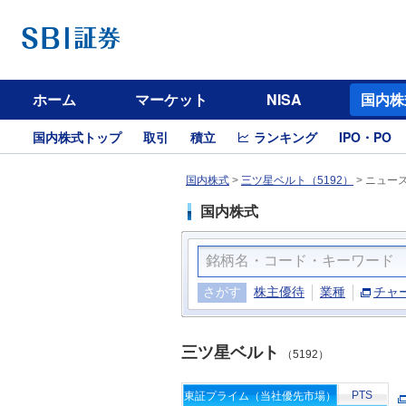
ホーム
マーケット
NISA
国内株
国内株式トップ
取引
積立
ランキング
IPO・PO
国内株式
>
三ツ星ベルト（5192）
>
ニュー
国内株式
さがす
株主優待
業種
チャ
三ツ星ベルト
（5192）
PTS
東証プライム（当社優先市場）