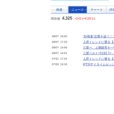
株価
ニュース
チャート
評
4,325
現在値
+245
(
+6.00％
)
“好発進”企業を追う！ 
08/07 19:00
上昇トレンドに乗る【高
08/07 17:20
三星ベ、上期経常を一
08/07 14:00
三星ベルト<5192.T
08/07 14:01
上昇トレンドに乗る【高
07/31 17:20
[PTS]デイタイムセ
07/29 16:33