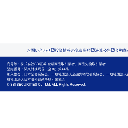
お問い合わせ
投資情報の免責事項
決算公告
金融商
商号等：株式会社SBI証券 金融商品取引業者、商品先物取引業者
登録番号：関東財務局長（金商）第44号
加入協会：日本証券業協会、一般社団法人金融先物取引業協会、一般社団法人
般社団法人日本暗号資産等取引業協会
© SBI SECURITIES Co., Ltd. ALL Rights Reserved.