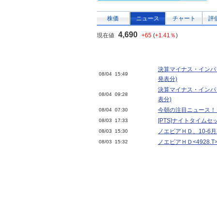
株価
ニュース
チャート
評
4,690
現在値
+65
(
+1.41％
)
決算マイナス・インパ
08/04 15:49
発表分)
決算マイナス・インパ
08/04 09:28
表分)
今朝の注目ニュース！
08/04 07:30
[PTS]ナイトタイム
08/03 17:33
ノエビアＨＤ、10-6月
08/03 15:30
ノエビアＨＤ<4928.
08/03 15:32