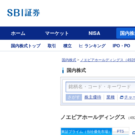
ホーム
マーケット
NISA
国内株
国内株式トップ
取引
積立
ランキング
IPO・PO
国内株式
>
ノエビアホールディングス（492
国内株式
さがす
株主優待
業種
チャ
ノエビアホールディングス
（49
PTS
東証プライム（当社優先市場）