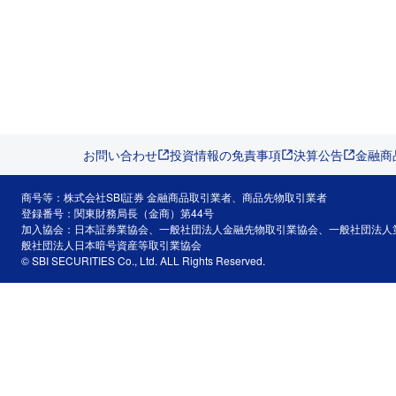
お問い合わせ
投資情報の免責事項
決算公告
金融商
商号等：株式会社SBI証券 金融商品取引業者、商品先物取引業者
登録番号：関東財務局長（金商）第44号
加入協会：日本証券業協会、一般社団法人金融先物取引業協会、一般社団法人
般社団法人日本暗号資産等取引業協会
© SBI SECURITIES Co., Ltd. ALL Rights Reserved.