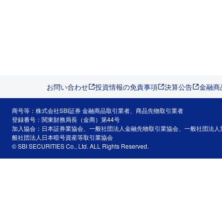
お問い合わせ
投資情報の免責事項
決算公告
金融商
商号等：株式会社SBI証券 金融商品取引業者、商品先物取引業者
登録番号：関東財務局長（金商）第44号
加入協会：日本証券業協会、一般社団法人金融先物取引業協会、一般社団法人
般社団法人日本暗号資産等取引業協会
© SBI SECURITIES Co., Ltd. ALL Rights Reserved.