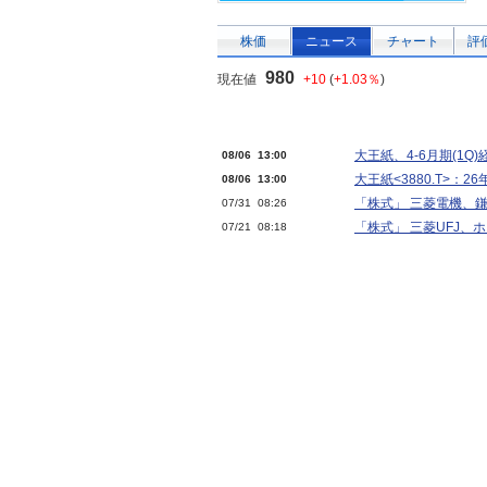
株価
ニュース
チャート
評
980
現在値
+10
(
+1.03％
)
大王紙、4-6月期(1Q
08/06 13:00
大王紙<3880.T>：2
08/06 13:00
「株式」 三菱電機、
07/31 08:26
「株式」 三菱UFJ
07/21 08:18