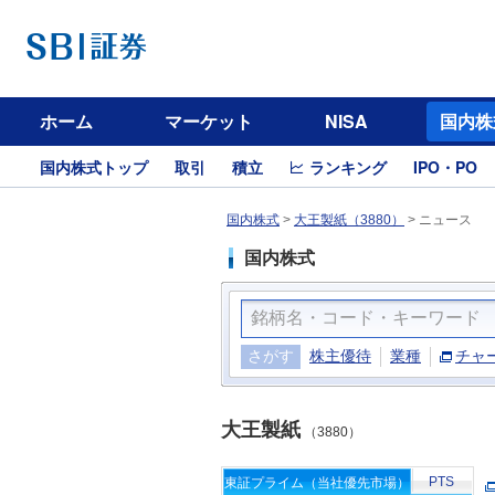
ホーム
マーケット
NISA
国内株
国内株式トップ
取引
積立
ランキング
IPO・PO
国内株式
>
大王製紙（3880）
>
ニュース
国内株式
さがす
株主優待
業種
チャ
大王製紙
（3880）
PTS
東証プライム（当社優先市場）