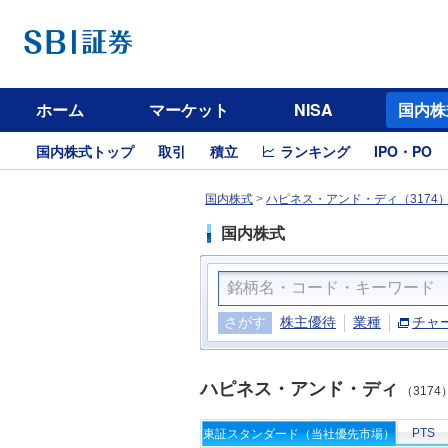
ホーム
マーケット
NISA
国内株
国内株式トップ
取引
積立
ランキング
IPO・PO
国内株式
>
ハピネス・アンド・ディ（3174
国内株式
さがす
株主優待
業種
チャ
ハピネス・アンド・ディ
（3174
PTS
東証スタンダード（当社優先市場）