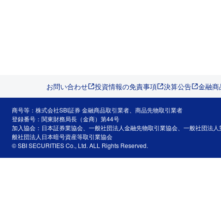
お問い合わせ
投資情報の免責事項
決算公告
金融商
商号等：株式会社SBI証券 金融商品取引業者、商品先物取引業者
登録番号：関東財務局長（金商）第44号
加入協会：日本証券業協会、一般社団法人金融先物取引業協会、一般社団法人
般社団法人日本暗号資産等取引業協会
© SBI SECURITIES Co., Ltd. ALL Rights Reserved.