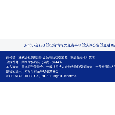
お問い合わせ
投資情報の免責事項
決算公告
金融商
商号等：株式会社SBI証券 金融商品取引業者、商品先物取引業者
登録番号：関東財務局長（金商）第44号
加入協会：日本証券業協会、一般社団法人金融先物取引業協会、一般社団法人
般社団法人日本暗号資産等取引業協会
© SBI SECURITIES Co., Ltd. ALL Rights Reserved.