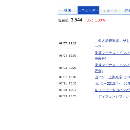
株価
ニュース
チャート
評
3,544
現在値
+35
(
+1.00％
)
「個人消費関連」が１
08/07 12:21
ーマ＞
決算マイナス・インパク
08/03 15:50
発表分)
決算マイナス・インパク
08/03 09:28
表分)
山パン、上期経常は7
07/31 15:30
山パン<2212.T>：2
07/31 15:32
キユーピーや山パンが
07/28 10:18
「ディフェンシブ」が
07/23 12:20