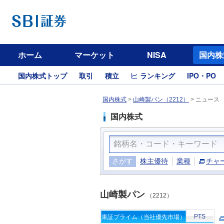
ホーム
マーケット
NISA
国内株
国内株式トップ
取引
積立
ランキング
IPO・PO
国内株式
>
山崎製パン（2212）
>
ニュース
国内株式
さがす
株主優待
業種
チャ
山崎製パン
（2212）
PTS
東証プライム（当社優先市場）