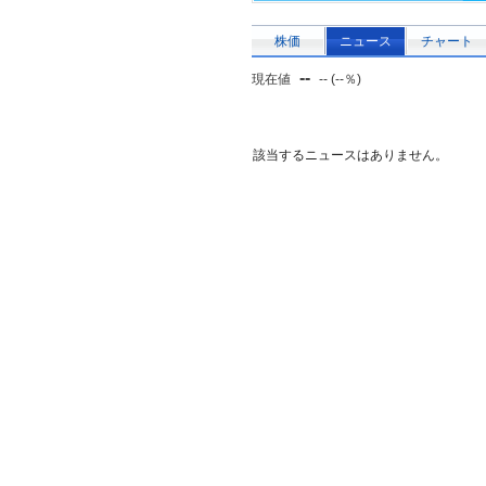
株価
ニュース
チャート
--
現在値
-- (--％)
該当するニュースはありません。