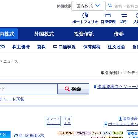
銘柄
検索
ポートフォリオ
口座管理
取引
入
内株式
外国株式
投資信託
債券
PO
株主優待
貸株
口座状況
保有銘柄
注文照会
当
>
ニュース
取引所株価：15分デ
決算発表スケジュー
チャート形状
決算発表
スマート
ＩＲ
アラート
ＴＶ
ポートフォリオへ
貸株金
PTS
取引所株価比較