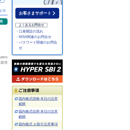
％
示
お客さまサポート
売
よくあるお問合せ
・口座開設の流れ
・NISA関連のお問合せ
・パスワード関連のお問合
せ
uters
社提供
国内株式現物 本日の注意
銘柄
国内株式信用 本日の注意
銘柄
国内株式 お取引注意事項