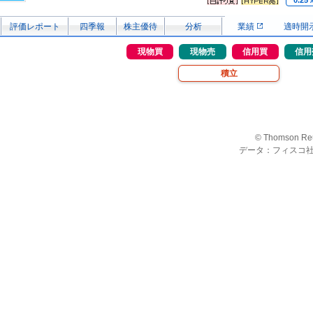
0.25
評価レポート
四季報
株主優待
分析
業績
適時開
現物買
現物売
信用買
信用
積立
© Thomson Re
データ：フィスコ