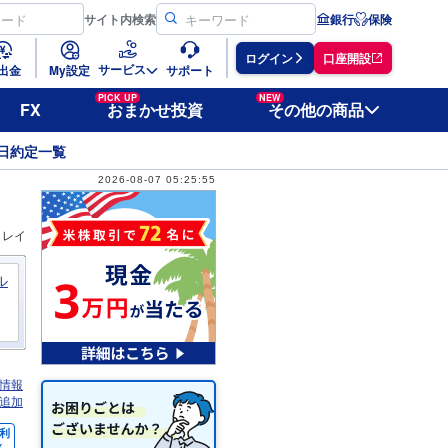
サイト
内検索
銀行
保険
ログイン
口座開設
サービス
出金
My設定
サポート
PICK UP
NEW
FX
おまかせ投資
その他の商品
日約定一覧
2026-08-07 05:25:55
ィレイ
ル
情報
追加
利