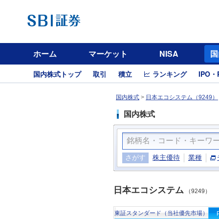
ホーム
マーケット
NISA
国
国内株式トップ
取引
積立
ランキング
IPO・
国内株式
>
日本エコシステム（9249）
国内株式
さがす
株主優待
業種
日本エコシステム
（9249）
東証スタンダード（当社優先市場）