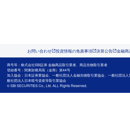
お問い合わせ
投資情報の免責事項
決算公告
金融商
商号等：株式会社SBI証券 金融商品取引業者、商品先物取引業者
登録番号：関東財務局長（金商）第44号
加入協会：日本証券業協会、一般社団法人金融先物取引業協会、一般社団法人
般社団法人日本暗号資産等取引業協会
© SBI SECURITIES Co., Ltd. ALL Rights Reserved.