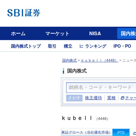
ホーム
マーケット
NISA
国内株
国内株式トップ
取引
積立
ランキング
IPO・PO
国内株式
>
ｋｕｂｅｌｌ（4448）
>
ニュー
国内株式
さがす
株主優待
業種
チャ
ｋｕｂｅｌｌ
（4448）
東証グロース（当社優先市場）
PTS