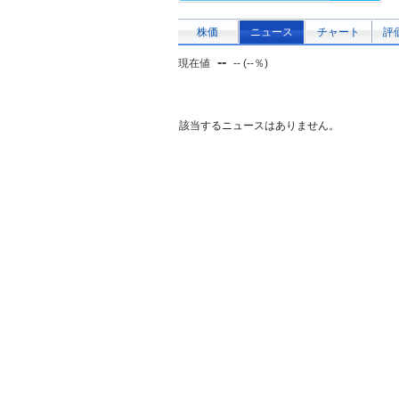
株価
ニュース
チャート
評
--
現在値
-- (--％)
該当するニュースはありません。