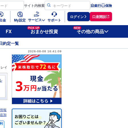
サイト
内検索
銀行
保険
ログイン
口座開設
サービス
出金
My設定
サポート
PICK UP
NEW
FX
おまかせ投資
その他の商品
日約定一覧
2026-08-08 16:41:09
ィレイ
ル
情報
追加
利
％