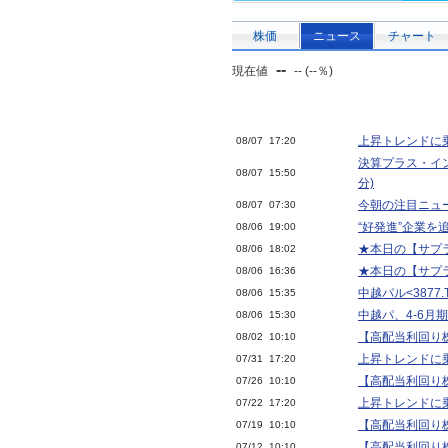
株価
ニュース
チャート
--
現在値
-- (--％)
上昇トレンドに乗
08/07 17:20
決算プラス・イン
08/07 15:50
分)
今朝の注目ニュ
08/07 07:30
“好発進”企業を
08/06 19:00
★本日の【サプラ
08/06 18:02
★本日の【サプラ
08/06 16:36
中越パル<3877
08/06 15:35
中越パ、4-6月期
08/06 15:30
【高配当利回り株
08/02 10:10
上昇トレンドに乗
07/31 17:20
【高配当利回り株
07/26 10:10
上昇トレンドに乗
07/22 17:20
【高配当利回り株
07/19 10:10
【高配当利回り株
07/12 10:10