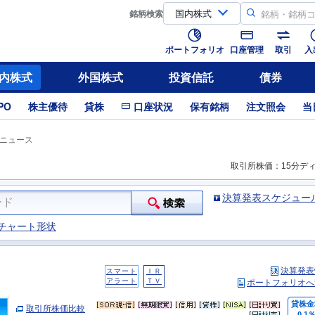
銘柄
検索
ポートフォリオ
口座管理
取引
入
内株式
外国株式
投資信託
債券
PO
株主優待
貸株
口座状況
保有銘柄
注文照会
当
ニュース
取引所株価：15分デ
決算発表スケジュー
チャート形状
決算発表
スマート
ＩＲ
アラート
ＴＶ
ポートフォリオへ
貸株金
取引所株価比較
0.1