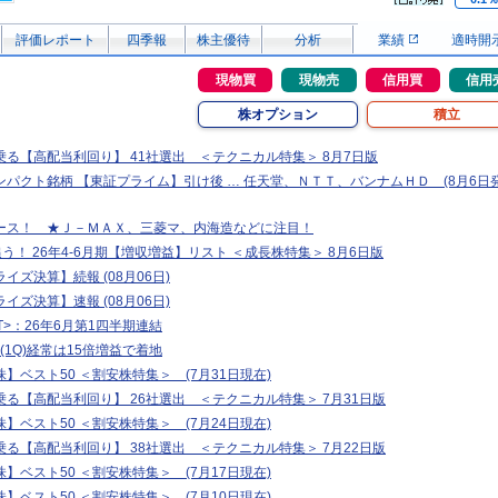
評価レポート
四季報
株主優待
分析
業績
適時開
現物買
現物売
信用買
信用
株オプション
積立
る【高配当利回り】 41社選出 ＜テクニカル特集＞ 8月7日版
パクト銘柄 【東証プライム】引け後 … 任天堂、ＮＴＴ、バンナムＨＤ (8月6日
ース！ ★Ｊ－ＭＡＸ、三菱マ、内海造などに注目！
追う！ 26年4-6月期【増収増益】リスト ＜成長株特集＞ 8月6日版
イズ決算】続報 (08月06日)
イズ決算】速報 (08月06日)
.T>：26年6月第1四半期連結
(1Q)経常は15倍増益で着地
】ベスト50 ＜割安株特集＞ (7月31日現在)
る【高配当利回り】 26社選出 ＜テクニカル特集＞ 7月31日版
】ベスト50 ＜割安株特集＞ (7月24日現在)
る【高配当利回り】 38社選出 ＜テクニカル特集＞ 7月22日版
】ベスト50 ＜割安株特集＞ (7月17日現在)
】ベスト50 ＜割安株特集＞ (7月10日現在)