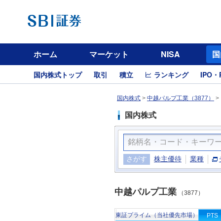
ホーム
マーケット
NISA
国
国内株式トップ
取引
積立
ランキング
IPO・
国内株式
>
中越パルプ工業（3877）
>
国内株式
さがす
株主優待
業種
中越パルプ工業
（3877）
東証プライム（当社優先市場）
PTS