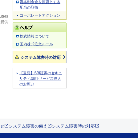
資本剰余金を原資とする
配当の取扱
コーポレートアクション
uters
社提供
株式情報について
国内株式注文ルール
システム障害時の対応
【重要】SBI証券のセキュ
リティ/認証サービス導入
のお願い
せ
システム障害の備え
システム障害時の対応