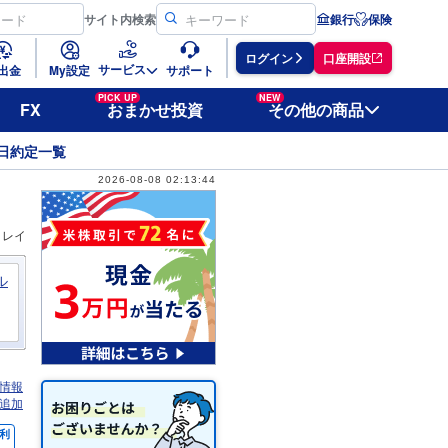
サイト
内検索
銀行
保険
ログイン
口座開設
サービス
出金
My設定
サポート
PICK UP
NEW
FX
おまかせ投資
その他の商品
日約定一覧
2026-08-08 02:13:44
ィレイ
ル
情報
追加
利