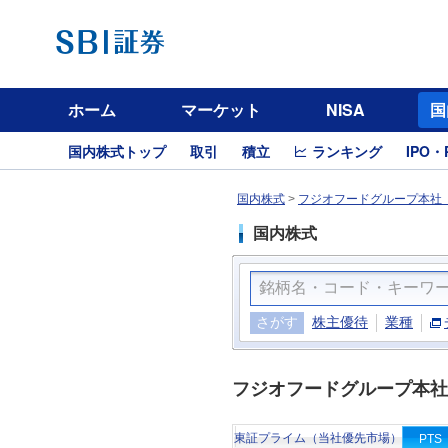
ホーム
マーケット
NISA
国
国内株式トップ
取引
積立
ランキング
IPO・
国内株式
>
フジオフードグループ本社（
国内株式
さがす
株主優待
業種
フジオフードグループ本社
東証プライム（当社優先市場）
PTS