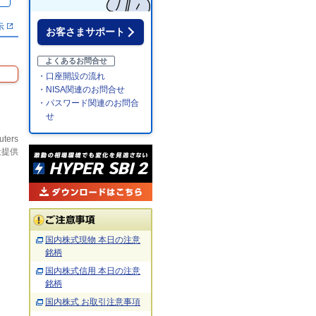
％
示
お客さまサポート
よくあるお問合せ
・口座開設の流れ
・NISA関連のお問合せ
・パスワード関連のお問合
せ
uters
社提供
国内株式現物 本日の注意
銘柄
国内株式信用 本日の注意
銘柄
国内株式 お取引注意事項