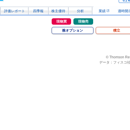
0.1
評価レポート
四季報
株主優待
分析
業績
適時開
現物買
現物売
株オプション
積立
© Thomson Re
データ：フィスコ