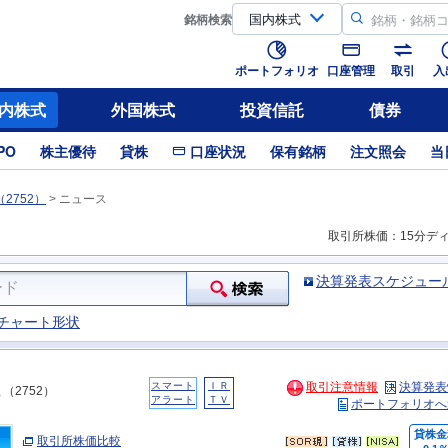
銘柄
検索
ポートフォリオ
口座管理
取引
入
内株式
外国株式
投資信託
債券
PO
株主優待
貸株
口座状況
保有銘柄
注文照会
当
2752）
>
ニュース
取引所株価：15分デ
決算発表スケジュー
チャート形状
スマート
ＩＲ
取引注意情報
決算発表
（2752）
アラート
ＴＶ
ポートフォリオへ
貸株金
取引所株価比較