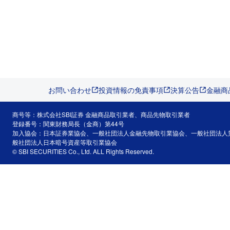
お問い合わせ
投資情報の免責事項
決算公告
金融商
商号等：株式会社SBI証券 金融商品取引業者、商品先物取引業者
登録番号：関東財務局長（金商）第44号
加入協会：日本証券業協会、一般社団法人金融先物取引業協会、一般社団法人
般社団法人日本暗号資産等取引業協会
© SBI SECURITIES Co., Ltd. ALL Rights Reserved.