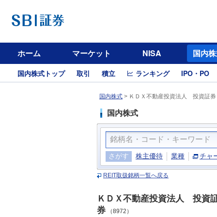
ホーム
マーケット
NISA
国内株
国内株式トップ
取引
積立
ランキング
IPO・PO
国内株式
>
ＫＤＸ不動産投資法人 投資証券（
国内株式
さがす
株主優待
業種
チャ
REIT取扱銘柄一覧へ戻る
ＫＤＸ不動産投資法人 投資
券
（8972）