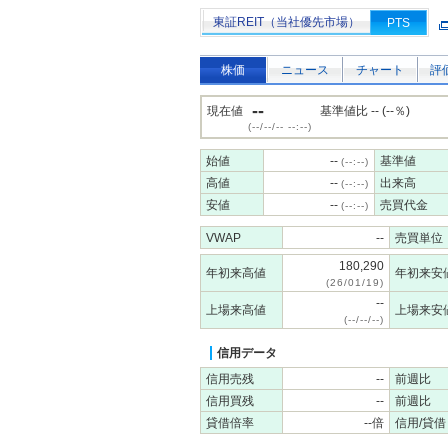
東証REIT（当社優先市場）
PTS
株価
ニュース
チャート
評
--
現在値
基準値比 -- (--％)
(--/--/-- --:--)
始値
--
基準値
(--:--)
高値
--
出来高
(--:--)
安値
--
売買代金
(--:--)
VWAP
--
売買単位
180,290
年初来高値
年初来安
(26/01/19)
--
上場来高値
上場来安
(--/--/--)
信用データ
信用売残
--
前週比
信用買残
--
前週比
貸借倍率
--倍
信用/貸借