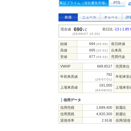
PTS
東証プライム（当社優先市場）
株価
ニュース
チャート
評
690
↓
現在値
前日比
-13
(
-1.85
C
(26/08/07 15:30)
始値
694
前日終値
(09:00)
高値
695
出来高
(10:31)
安値
677
売買代金
(09:02)
VWAP
689.8527
売買単位
782
年初来高値
年初来安
(26/07/21)
191,000
上場来高値
上場来安
(04/08/02)
信用データ
信用売残
1,689,400
前週比
信用買残
4,920,300
前週比
貸借倍率
2.91倍
信用/貸借