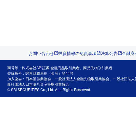
お問い合わせ
投資情報の免責事項
決算公告
金融商
商号等：株式会社SBI証券 金融商品取引業者、商品先物取引業者
登録番号：関東財務局長（金商）第44号
加入協会：日本証券業協会、一般社団法人金融先物取引業協会、一般社団法人
般社団法人日本暗号資産等取引業協会
© SBI SECURITIES Co., Ltd. ALL Rights Reserved.