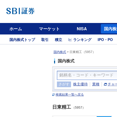
ホーム
マーケット
NISA
国内株
国内株式トップ
取引
積立
ランキング
IPO・PO
国内株式
>
日東精工（5957）
国内株式
さがす
株主優待
業種
チャ
検索結果一覧へ戻る
日東精工
（5957）