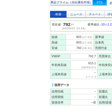
東証プライム（当社優先市場）
PTS
株価
ニュース
チャート
評
792
↑
現在値
基準値比
-10
(
-1.
*
(26/08/07 23:04)
始値
803
基準値
(17:03)
高値
803
出来高
(17:03)
安値
760
売買代金
(19:31)
VWAP
792.7
売買単位
815.1
年初来高値
年初来安
(26/02/27)
--
上場来高値
上場来安
(--/--/--)
信用データ
信用売残
--
前週比
信用買残
--
前週比
貸借倍率
--倍
信用/貸借