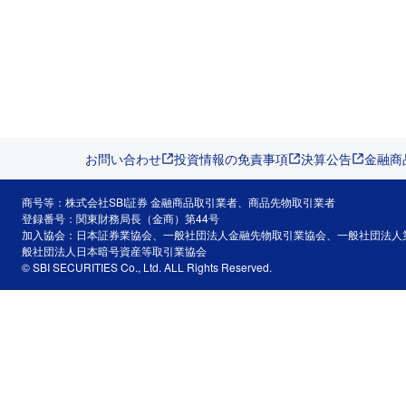
お問い合わせ
投資情報の免責事項
決算公告
金融商
商号等：株式会社SBI証券 金融商品取引業者、商品先物取引業者
登録番号：関東財務局長（金商）第44号
加入協会：日本証券業協会、一般社団法人金融先物取引業協会、一般社団法人
般社団法人日本暗号資産等取引業協会
© SBI SECURITIES Co., Ltd. ALL Rights Reserved.