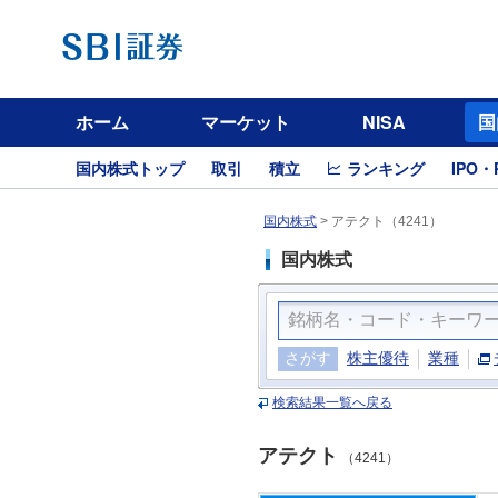
ホーム
マーケット
NISA
国
国内株式トップ
取引
積立
ランキング
IPO・
国内株式
>
アテクト（4241）
国内株式
さがす
株主優待
業種
検索結果一覧へ戻る
アテクト
（4241）