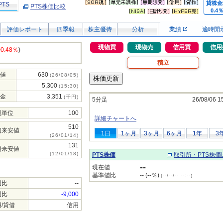
貸株金
PTS
PTS株価比較
0.4
評価レポート
四季報
株主優待
分析
業績
適時開
現物買
現物売
信用買
信用
+0.48％
)
積立
値
630
(26/08/05)
5,300
(15:30)
金
3,351
(千円)
5分足
26/08/06 1
買単位
100
詳細チャートへ
510
初来安値
1日
1ヶ月
3ヶ月
6ヶ月
1年
3
(26/01/14)
131
場来安値
(12/01/18)
PTS株価
取引所・PTS株価
--
現在値
基準値比
-- (--％)
(--/--/-- --:--)
週比
--
週比
-9,000
/貸借
信用