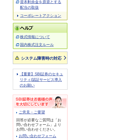
資本剰余金を原資とする
配当の取扱
コーポレートアクション
株式情報について
国内株式注文ルール
システム障害時の対応
【重要】SBI証券のセキュ
リティ/認証サービス導入
のお願い
ご意見・ご要望
回答が必要なご質問は「お
問い合わせフォーム」より
お問い合わせください。
お問い合わせフォーム