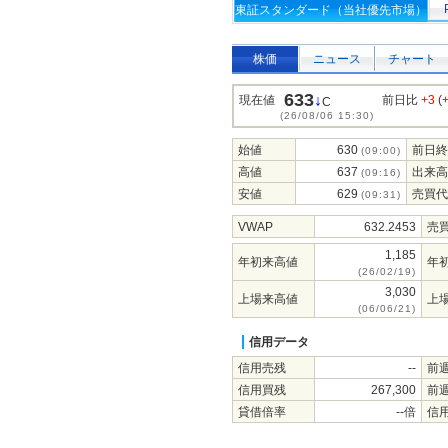
東証スタンダード（当社優先市場）
株価
ニュース
チャート
633
↓
現在値
前日比
+3
(
C
(26/08/06 15:30)
始値
630
前日終
(09:00)
高値
637
出来高
(09:16)
安値
629
売買代
(09:31)
VWAP
632.2453
売
1,185
年初来高値
年
(26/02/19)
3,030
上場来高値
上
(06/06/21)
信用データ
信用売残
--
前
信用買残
267,300
前
貸借倍率
--倍
信用