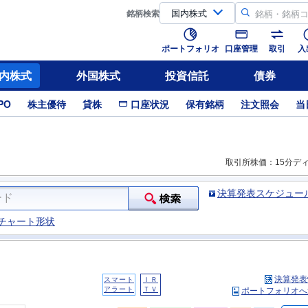
銘柄
検索
ポートフォリオ
口座管理
取引
入
内株式
外国株式
投資信託
債券
PO
株主優待
貸株
口座状況
保有銘柄
注文照会
当
取引所株価：15分デ
決算発表スケジュー
チャート形状
決算発表
スマート
ＩＲ
アラート
ＴＶ
ポートフォリオへ