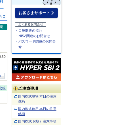
利
％
お客さまサポート
示
よくあるお問合せ
売
・口座開設の流れ
・NISA関連のお問合せ
・パスワード関連のお問合
せ
5:30
年
比較
国内株式現物 本日の注意
銘柄
国内株式信用 本日の注意
銘柄
国内株式 お取引注意事項