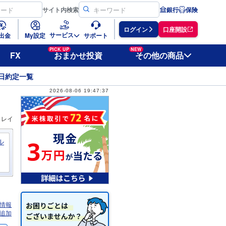
サイト
内検索
銀行
保険
ログイン
口座開設
サービス
出金
My設定
サポート
PICK UP
NEW
FX
おまかせ投資
その他の商品
日約定一覧
2026-08-06 19:47:37
ィレイ
ル
情報
追加