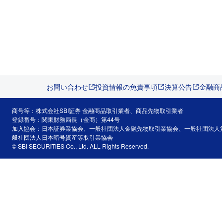
お問い合わせ
投資情報の免責事項
決算公告
金融商
商号等：株式会社SBI証券 金融商品取引業者、商品先物取引業者
登録番号：関東財務局長（金商）第44号
加入協会：日本証券業協会、一般社団法人金融先物取引業協会、一般社団法人
般社団法人日本暗号資産等取引業協会
© SBI SECURITIES Co., Ltd. ALL Rights Reserved.