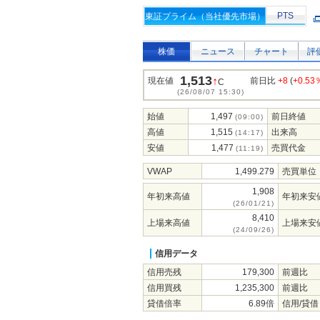
PTS
東証プライム（当社優先市場）
株価
ニュース
チャート
評
1,513
↑
現在値
前日比
+8
(
+0.53
C
(26/08/07 15:30)
始値
1,497
前日終値
(09:00)
高値
1,515
出来高
(14:17)
安値
1,477
売買代金
(11:19)
VWAP
1,499.279
売買単位
1,908
年初来高値
年初来安
(26/01/21)
8,410
上場来高値
上場来安
(24/09/26)
信用データ
信用売残
179,300
前週比
信用買残
1,235,300
前週比
貸借倍率
6.89倍
信用/貸借