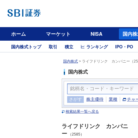
ホーム
マーケット
NISA
国内株
国内株式トップ
取引
積立
ランキング
IPO・PO
国内株式
>
ライフドリンク カンパニー（25
国内株式
さがす
株主優待
業種
チャ
検索結果一覧へ戻る
ライフドリンク カンパニ
ー
（2585）