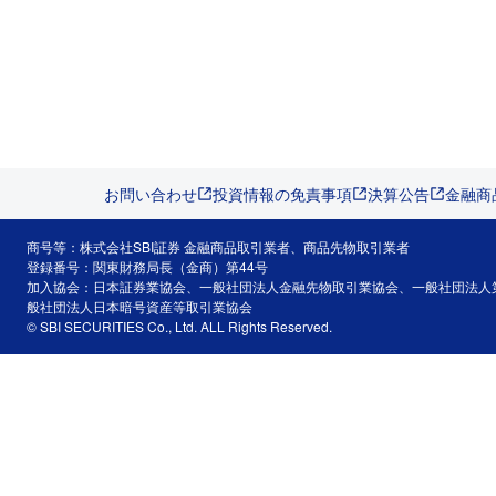
お問い合わせ
投資情報の免責事項
決算公告
金融商
商号等：株式会社SBI証券 金融商品取引業者、商品先物取引業者
登録番号：関東財務局長（金商）第44号
加入協会：日本証券業協会、一般社団法人金融先物取引業協会、一般社団法人
般社団法人日本暗号資産等取引業協会
© SBI SECURITIES Co., Ltd. ALL Rights Reserved.