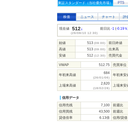
PTS
東証スタンダード（当社優先市場）
株価
ニュース
チャート
評
512
↓
現在値
前日比
-1
(
-0.19％
(26/08/10 12:30)
始値
513
前日終値
(09:00)
高値
513
出来高
(09:00)
安値
512
売買代金
(12:30)
VWAP
512.75
売買単位
684
年初来高値
年初来安
(26/01/06)
2,620
上場来高値
上場来安
(18/02/28)
信用データ
信用売残
7,100
前週比
信用買残
43,500
前週比
貸借倍率
6.13倍
信用/貸借