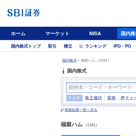
ホーム
マーケット
NISA
国内株
国内株式トップ
取引
積立
ランキング
IPO・PO
国内株式
>
福留ハム（2291）
国内株式
さがす
株主優待
業種
チャ
検索結果一覧へ戻る
福留ハム
（2291）