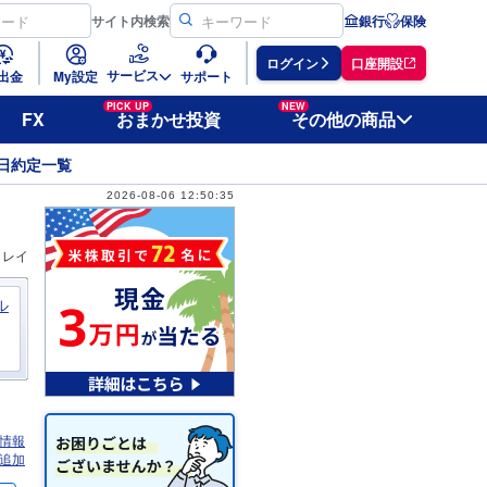
サイト
内検索
銀行
保険
ログイン
口座開設
サービス
出金
My設定
サポート
PICK UP
NEW
FX
おまかせ投資
その他の商品
日約定一覧
2026-08-06 12:50:35
ィレイ
ル
情報
追加