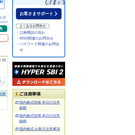
利
％
お客さまサポート
示
よくあるお問合せ
売
・口座開設の流れ
・NISA関連のお問合せ
・パスワード関連のお問合
せ
2:35
年
比較
国内株式現物 本日の注意
銘柄
国内株式信用 本日の注意
銘柄
国内株式 お取引注意事項