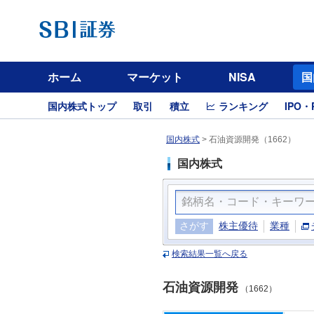
ホーム
マーケット
NISA
国
国内株式トップ
取引
積立
ランキング
IPO・
国内株式
>
石油資源開発（1662）
国内株式
さがす
株主優待
業種
検索結果一覧へ戻る
石油資源開発
（1662）