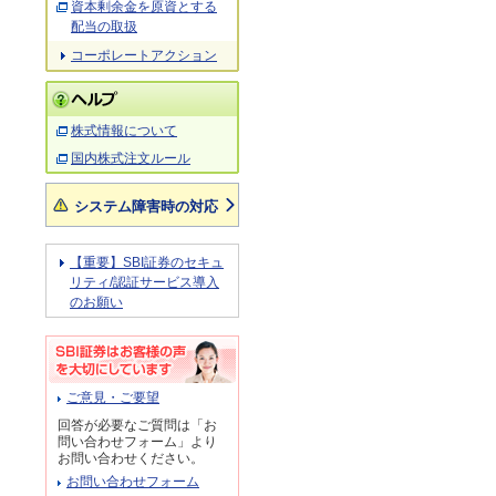
資本剰余金を原資とする
配当の取扱
コーポレートアクション
株式情報について
国内株式注文ルール
システム障害時の対応
【重要】SBI証券のセキュ
リティ/認証サービス導入
のお願い
ご意見・ご要望
回答が必要なご質問は「お
問い合わせフォーム」より
お問い合わせください。
お問い合わせフォーム