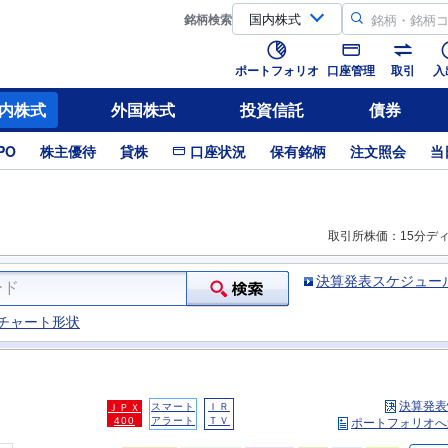
銘柄
検索
ポートフォリオ
口座管理
取引
入
内株式
外国株式
投資信託
債券
PO
株主優待
貸株
口座状況
保有銘柄
注文照会
当
取引所株価：15分デ
決算発表スケジュー
チャート形状
決算発表
スマート
ＩＲ
ＪＰＸ
400
アラート
ＴＶ
ポートフォリオへ