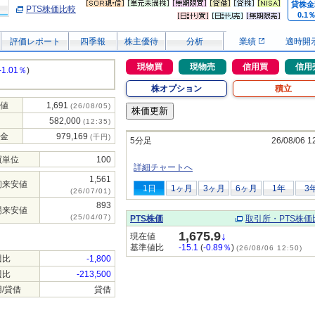
貸株金
PTS株価比較
0.1
評価レポート
四季報
株主優待
分析
業績
適時開
現物買
現物売
信用買
信用
-1.01％
)
株オプション
積立
値
1,691
(26/08/05)
582,000
(12:35)
金
979,169
(千円)
5分足
26/08/06 1
買単位
100
詳細チャートへ
1,561
初来安値
1日
1ヶ月
3ヶ月
6ヶ月
1年
3
(26/07/01)
893
場来安値
(25/04/07)
PTS株価
取引所・PTS株価
1,675.9
↓
現在値
基準値比
-15.1
(
-0.89％
)
(26/08/06 12:50)
週比
-1,800
週比
-213,500
/貸借
貸借