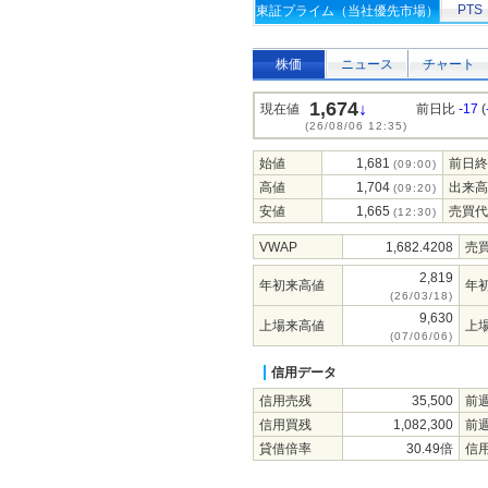
PTS
東証プライム（当社優先市場）
株価
ニュース
チャート
1,674
↓
現在値
前日比
-17
(
(26/08/06 12:35)
始値
1,681
前日終
(09:00)
高値
1,704
出来高
(09:20)
安値
1,665
売買代
(12:30)
VWAP
1,682.4208
売
2,819
年初来高値
年
(26/03/18)
9,630
上場来高値
上
(07/06/06)
信用データ
信用売残
35,500
前
信用買残
1,082,300
前
貸借倍率
30.49倍
信用