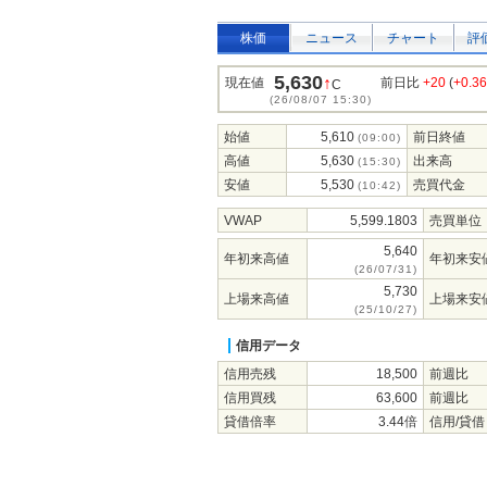
株価
ニュース
チャート
評
5,630
↑
現在値
前日比
+20
(
+0.3
C
(26/08/07 15:30)
始値
5,610
前日終値
(09:00)
高値
5,630
出来高
(15:30)
安値
5,530
売買代金
(10:42)
VWAP
5,599.1803
売買単位
5,640
年初来高値
年初来安
(26/07/31)
5,730
上場来高値
上場来安
(25/10/27)
信用データ
信用売残
18,500
前週比
信用買残
63,600
前週比
貸借倍率
3.44倍
信用/貸借