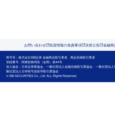
お問い合わせ
投資情報の免責事項
決算公告
金融商
商号等：株式会社SBI証券 金融商品取引業者、商品先物取引業者
登録番号：関東財務局長（金商）第44号
加入協会：日本証券業協会、一般社団法人金融先物取引業協会、一般社団法人
般社団法人日本暗号資産等取引業協会
© SBI SECURITIES Co., Ltd. ALL Rights Reserved.