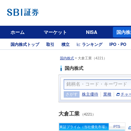
ホーム
マーケット
NISA
国内株
国内株式トップ
取引
積立
ランキング
IPO・PO
国内株式
>
大倉工業（4221）
国内株式
さがす
株主優待
業種
チャ
大倉工業
（4221）
PTS
東証プライム（当社優先市場）