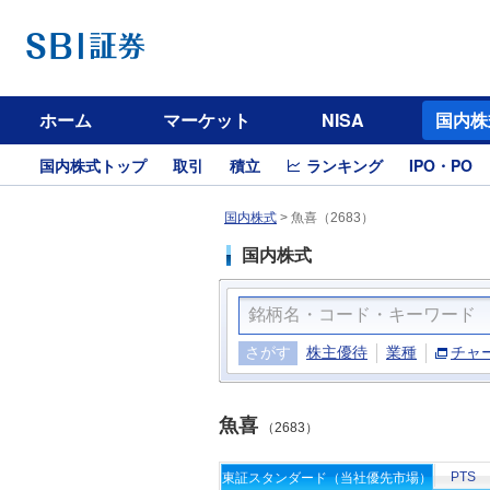
ホーム
マーケット
NISA
国内株
国内株式トップ
取引
積立
ランキング
IPO・PO
国内株式
>
魚喜（2683）
国内株式
さがす
株主優待
業種
チャ
魚喜
（2683）
PTS
東証スタンダード（当社優先市場）