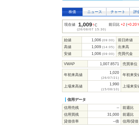
株価
ニュース
チャート
評
1,009
↑
現在値
前日比
+2
(
+0.20
C
(26/08/07 15:30)
始値
1,006
前日終値
(09:00)
高値
1,009
出来高
(14:05)
安値
1,006
売買代金
(09:00)
VWAP
1,007.8571
売買単位
1,020
年初来高値
年初来安
(26/07/21)
1,990
上場来高値
上場来安
(15/08/10)
信用データ
信用売残
--
前週比
信用買残
31,000
前週比
貸借倍率
--倍
信用/貸借