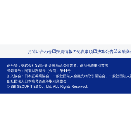
お問い合わせ
投資情報の免責事項
決算公告
金融商
商号等：株式会社SBI証券 金融商品取引業者、商品先物取引業者
登録番号：関東財務局長（金商）第44号
加入協会：日本証券業協会、一般社団法人金融先物取引業協会、一般社団法人
般社団法人日本暗号資産等取引業協会
© SBI SECURITIES Co., Ltd. ALL Rights Reserved.