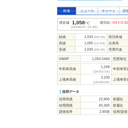
株価
ニュース
チャート
評
1,058
↑
現在値
前日比
+24
(
+2.3
C
(26/08/07 15:30)
始値
1,043
前日終値
(09:00)
高値
1,065
出来高
(13:04)
安値
1,035
売買代金
(09:00)
VWAP
1,054.5469
売買単位
1,248
年初来高値
年初来安
(26/02/16)
3,100
上場来高値
上場来安
(16/09/26)
信用データ
信用売残
22,900
前週比
信用買残
65,300
前週比
貸借倍率
2.85倍
信用/貸借