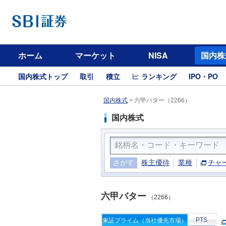
ホーム
マーケット
NISA
国内株
国内株式トップ
取引
積立
ランキング
IPO・PO
国内株式
>
六甲バター（2266）
国内株式
さがす
株主優待
業種
チャ
六甲バター
（2266）
PTS
東証プライム（当社優先市場）