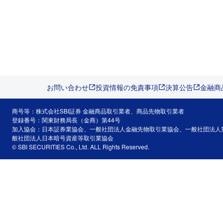
お問い合わせ
投資情報の免責事項
決算公告
金融商
商号等：株式会社SBI証券 金融商品取引業者、商品先物取引業者
登録番号：関東財務局長（金商）第44号
加入協会：日本証券業協会、一般社団法人金融先物取引業協会、一般社団法人
般社団法人日本暗号資産等取引業協会
© SBI SECURITIES Co., Ltd. ALL Rights Reserved.