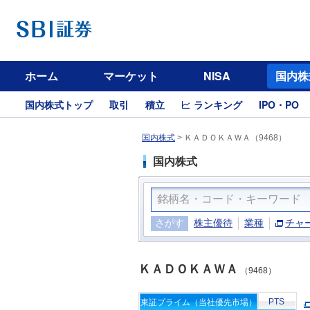
ホーム
マーケット
NISA
国内株
国内株式トップ
取引
積立
ランキング
IPO・PO
国内株式
>
ＫＡＤＯＫＡＷＡ（9468）
国内株式
さがす
株主優待
業種
チャ
ＫＡＤＯＫＡＷＡ
（9468）
PTS
東証プライム（当社優先市場）