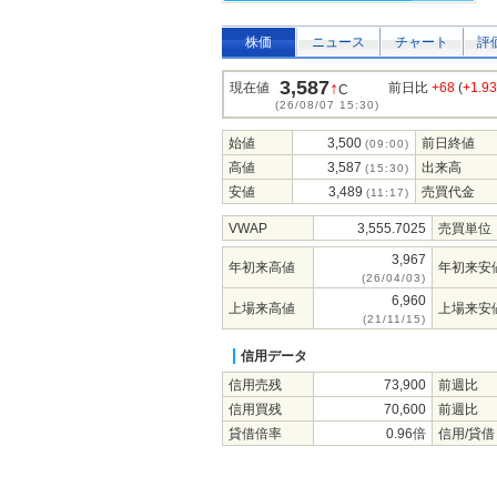
株価
ニュース
チャート
評
3,587
↑
現在値
前日比
+68
(
+1.9
C
(26/08/07 15:30)
始値
3,500
前日終値
(09:00)
高値
3,587
出来高
(15:30)
安値
3,489
売買代金
(11:17)
VWAP
3,555.7025
売買単位
3,967
年初来高値
年初来安
(26/04/03)
6,960
上場来高値
上場来安
(21/11/15)
信用データ
信用売残
73,900
前週比
信用買残
70,600
前週比
貸借倍率
0.96倍
信用/貸借