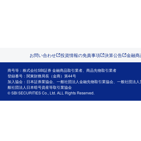
お問い合わせ
投資情報の免責事項
決算公告
金融商
商号等：株式会社SBI証券 金融商品取引業者、商品先物取引業者
登録番号：関東財務局長（金商）第44号
加入協会：日本証券業協会、一般社団法人金融先物取引業協会、一般社団法人
般社団法人日本暗号資産等取引業協会
© SBI SECURITIES Co., Ltd. ALL Rights Reserved.