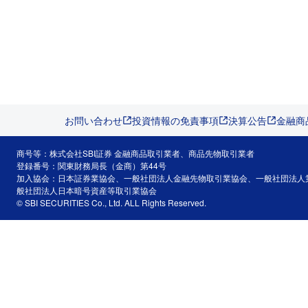
お問い合わせ
投資情報の免責事項
決算公告
金融商
商号等：株式会社SBI証券 金融商品取引業者、商品先物取引業者
登録番号：関東財務局長（金商）第44号
加入協会：日本証券業協会、一般社団法人金融先物取引業協会、一般社団法人
般社団法人日本暗号資産等取引業協会
© SBI SECURITIES Co., Ltd. ALL Rights Reserved.