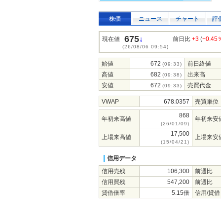
株価
ニュース
チャート
評
675
↓
現在値
前日比
+3
(
+0.45
(26/08/06 09:54)
始値
672
前日終値
(09:33)
高値
682
出来高
(09:38)
安値
672
売買代金
(09:33)
VWAP
678.0357
売買単位
868
年初来高値
年初来安
(26/01/09)
17,500
上場来高値
上場来安
(15/04/21)
信用データ
信用売残
106,300
前週比
信用買残
547,200
前週比
貸借倍率
5.15倍
信用/貸借