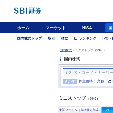
ホーム
マーケット
NISA
国
国内株式トップ
取引
積立
ランキング
IPO・
国内株式
>
ミニストップ（9946）
国内株式
さがす
株主優待
業種
ミニストップ
（9946）
東証プライム（当社優先市場）
PTS