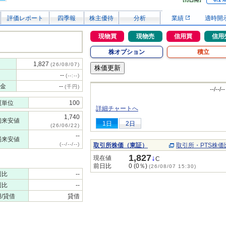
評価レポート
四季報
株主優待
分析
業績
適時開
現物買
現物売
信用買
信用
株オプション
積立
1,827
(26/08/07)
--
(--:--)
金
--
(千円)
--/--/--
買単位
100
詳細チャートへ
1,740
初来安値
1日
2日
(26/06/22)
--
場来安値
(--/--/--)
取引所株価（東証）
取引所・PTS株価
1,827
↓
現在値
C
前日比
0 (0％)
(26/08/07 15:30)
週比
--
週比
--
/貸借
貸借