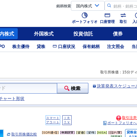
銘柄
検索
ポートフォリオ
口座管理
取引
入
内株式
外国株式
投資信託
債券
PO
株主優待
貸株
口座状況
保有銘柄
注文照会
当
取引所株価：15分デ
決算発表スケジュー
チャート形状
取引注意
スマート
ＩＲ
アラート
ＴＶ
ポートフォリオへ
貸株金
取引所株価比較
0.1