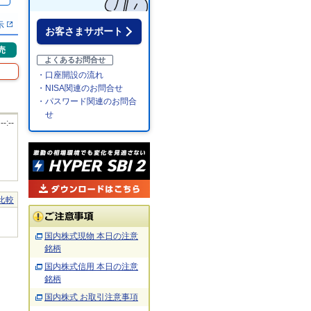
示
お客さまサポート
売
よくあるお問合せ
・口座開設の流れ
・NISA関連のお問合せ
・パスワード関連のお問合
せ
 --:--
比較
国内株式現物 本日の注意
銘柄
国内株式信用 本日の注意
銘柄
国内株式 お取引注意事項