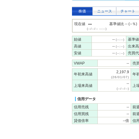
株価
ニュース
チャート
--
現在値
基準値比 -- (--％)
(--/--/-- --:--)
始値
--
基準値
(--:--)
高値
--
出来高
(--:--)
安値
--
売買代
(--:--)
VWAP
--
売
2,197.9
年初来高値
年
(26/01/07)
--
上場来高値
上
(--/--/--)
信用データ
信用売残
--
前
信用買残
--
前
貸借倍率
--倍
信用