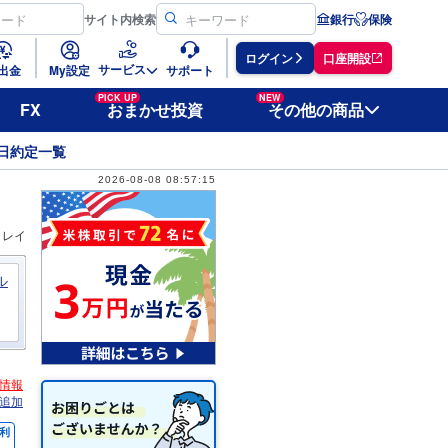
サイト
内検索
銀行
保険
ログイン
口座開設
サービス
出金
My設定
サポート
PICK UP
NEW
FX
おまかせ投資
その他の商品
日約定一覧
2026-08-08 08:57:15
ィレイ
ル
情報
追加
利
％