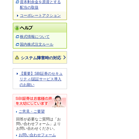
資本剰余金を原資とする
配当の取扱
コーポレートアクション
株式情報について
国内株式注文ルール
システム障害時の対応
【重要】SBI証券のセキュ
リティ/認証サービス導入
のお願い
ご意見・ご要望
回答が必要なご質問は「お
問い合わせフォーム」より
お問い合わせください。
お問い合わせフォーム