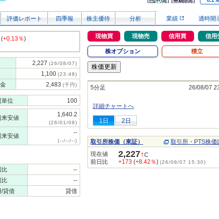
0.1
評価レポート
四季報
株主優待
分析
業績
適時開
現物買
現物売
信用買
信用
(
+0.13％
)
株オプション
積立
2,227
(26/08/07)
1,100
(23:48)
金
2,483
(千円)
5分足
26/08/07 2
買単位
100
詳細チャートへ
1,640.2
初来安値
1日
2日
(26/01/08)
--
場来安値
(--/--/--)
取引所株価（東証）
取引所・PTS株価
2,227
↑
現在値
C
前日比
+173
(
+8.42％
)
(26/08/07 15:30)
週比
--
週比
--
/貸借
貸借