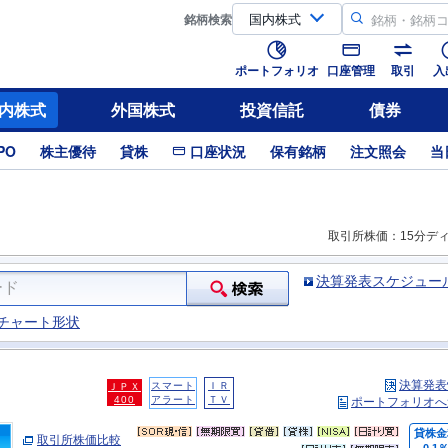
銘柄
検索
ポートフォリオ
口座管理
取引
入
内株式
外国株式
投資信託
債券
PO
株主優待
貸株
口座状況
保有銘柄
注文照会
当
取引所株価：15分デ
決算発表スケジュー
チャート形状
決算発表
スマート
ＩＲ
ＪＰＸ
400
アラート
ＴＶ
ポートフォリオへ
貸株金
取引所株価比較