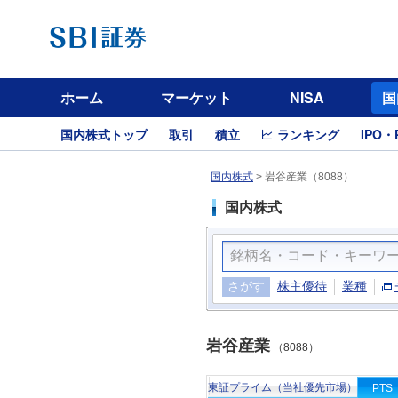
ホーム
マーケット
NISA
国
国内株式トップ
取引
積立
ランキング
IPO・
国内株式
>
岩谷産業（8088）
国内株式
さがす
株主優待
業種
岩谷産業
（8088）
東証プライム（当社優先市場）
PTS