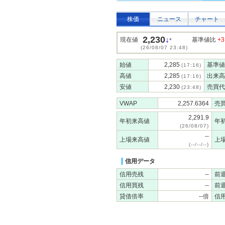
株価
ニュース
チャート
2,230
↓
現在値
基準値比
+3
*
(26/08/07 23:48)
始値
2,285
基準値
(17:16)
高値
2,285
出来高
(17:16)
安値
2,230
売買代
(23:48)
VWAP
2,257.6364
売
2,291.9
年初来高値
年
(26/08/07)
--
上場来高値
上
(--/--/--)
信用データ
信用売残
--
前
信用買残
--
前
貸借倍率
--倍
信用