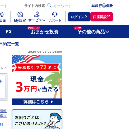
サイト
内検索
銀行
保険
ログイン
口座開設
サービス
出金
My設定
サポート
PICK UP
NEW
FX
おまかせ投資
その他の商品
日約定一覧
2026-08-08 07:36:56
ィレイ
ル
情報
追加
利