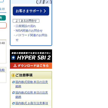
％
示
お客さまサポート
売
よくあるお問合せ
・口座開設の流れ
・NISA関連のお問合せ
・パスワード関連のお問合
せ
3:48
比較
国内株式現物 本日の注意
銘柄
国内株式信用 本日の注意
銘柄
国内株式 お取引注意事項