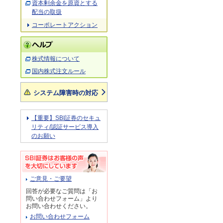
資本剰余金を原資とする
配当の取扱
コーポレートアクション
株式情報について
国内株式注文ルール
システム障害時の対応
【重要】SBI証券のセキュ
リティ/認証サービス導入
のお願い
ご意見・ご要望
回答が必要なご質問は「お
問い合わせフォーム」より
お問い合わせください。
お問い合わせフォーム