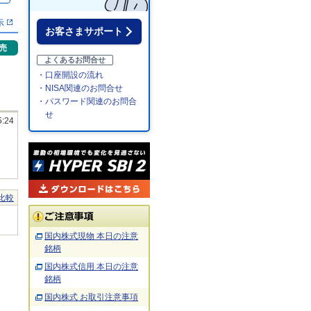
示
お客さまサポート
売
よくあるお問合せ
・口座開設の流れ
・NISA関連のお問合せ
・パスワード関連のお問合
せ
5:24
比較
国内株式現物 本日の注意
銘柄
国内株式信用 本日の注意
銘柄
国内株式 お取引注意事項