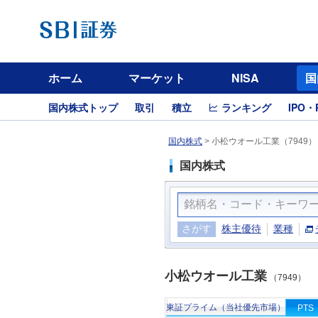
ホーム
マーケット
NISA
国
国内株式トップ
取引
積立
ランキング
IPO・
国内株式
>
小松ウオール工業（7949）
国内株式
さがす
株主優待
業種
小松ウオール工業
（7949）
東証プライム（当社優先市場）
PTS