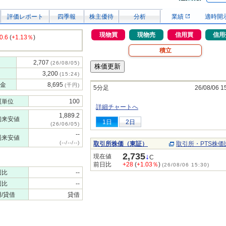
評価レポート
四季報
株主優待
分析
業績
適時開
現物買
現物売
信用買
信用
0.6
(
+1.13％
)
積立
2,707
(26/08/05)
3,200
(15:24)
金
8,695
(千円)
5分足
26/08/06 1
買単位
100
詳細チャートへ
1,889.2
初来安値
1日
2日
(26/06/05)
--
場来安値
(--/--/--)
取引所株価（東証）
取引所・PTS株価
2,735
↓
現在値
C
前日比
+28
(
+1.03％
)
(26/08/06 15:30)
週比
--
週比
--
/貸借
貸借