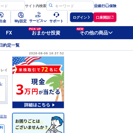
サイト
内検索
銀行
保険
ログイン
口座開設
サービス
出金
My設定
サポート
PICK UP
NEW
FX
おまかせ投資
その他の商品
日約定一覧
2026-08-06 16:37:52
ィレイ
ル
追加
利
％