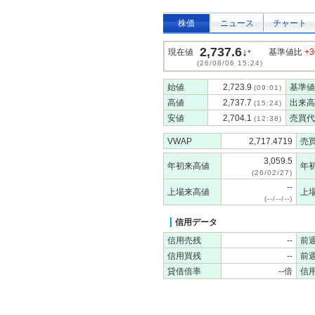
株価
ニュース
チャート
2,737.6
↓
現在値
基準値比
+3
*
(26/08/06 15:24)
始値
2,723.9
基準値
(09:01)
高値
2,737.7
出来高
(15:24)
安値
2,704.1
売買代
(12:38)
VWAP
2,717.4719
売
3,059.5
年初来高値
年
(26/02/27)
--
上場来高値
上
(--/--/--)
信用データ
信用売残
--
前
信用買残
--
前
貸借倍率
--倍
信用