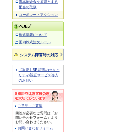
資本剰余金を原資とする
配当の取扱
コーポレートアクション
株式情報について
国内株式注文ルール
システム障害時の対応
【重要】SBI証券のセキュ
リティ/認証サービス導入
のお願い
ご意見・ご要望
回答が必要なご質問は「お
問い合わせフォーム」より
お問い合わせください。
お問い合わせフォーム