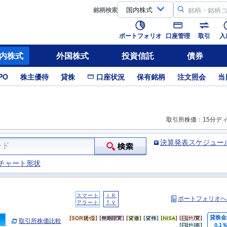
銘柄
検索
ポートフォリオ
口座管理
取引
入
内株式
外国株式
投資信託
債券
PO
株主優待
貸株
口座状況
保有銘柄
注文照会
当
取引所株価：15分デ
決算発表スケジュー
チャート形状
スマート
ＩＲ
ポートフォリオへ
アラート
ＴＶ
貸株金
取引所株価比較
0.1