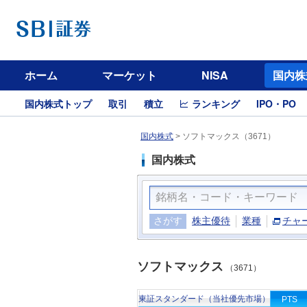
ホーム
マーケット
NISA
国内株
国内株式トップ
取引
積立
ランキング
IPO・PO
国内株式
>
ソフトマックス（3671）
国内株式
さがす
株主優待
業種
チャ
ソフトマックス
（3671）
東証スタンダード（当社優先市場）
PTS