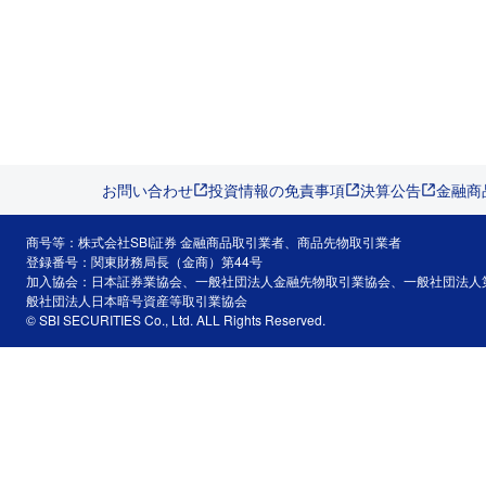
お問い合わせ
投資情報の免責事項
決算公告
金融商
商号等：株式会社SBI証券 金融商品取引業者、商品先物取引業者
登録番号：関東財務局長（金商）第44号
加入協会：日本証券業協会、一般社団法人金融先物取引業協会、一般社団法人
般社団法人日本暗号資産等取引業協会
© SBI SECURITIES Co., Ltd. ALL Rights Reserved.