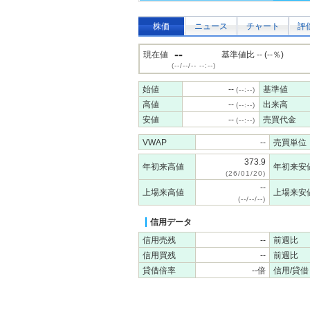
株価
ニュース
チャート
評
--
現在値
基準値比 -- (--％)
(--/--/-- --:--)
始値
--
基準値
(--:--)
高値
--
出来高
(--:--)
安値
--
売買代金
(--:--)
VWAP
--
売買単位
373.9
年初来高値
年初来安
(26/01/20)
--
上場来高値
上場来安
(--/--/--)
信用データ
信用売残
--
前週比
信用買残
--
前週比
貸借倍率
--倍
信用/貸借