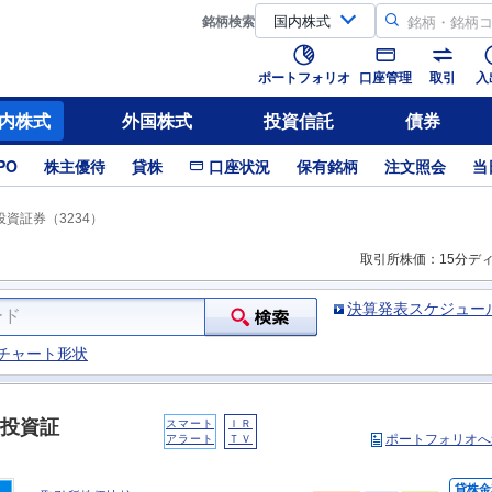
銘柄
検索
ポートフォリオ
口座管理
取引
入
内株式
外国株式
投資信託
債券
PO
株主優待
貸株
口座状況
保有銘柄
注文照会
当
資証券（3234）
取引所株価：15分デ
決算発表スケジュー
チャート形状
投資証
スマート
ＩＲ
ポートフォリオへ
アラート
ＴＶ
貸株金