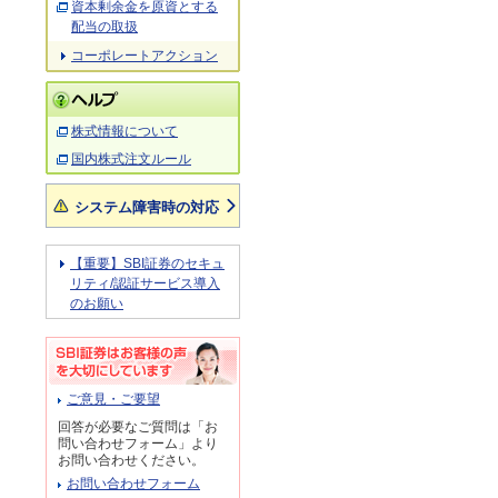
資本剰余金を原資とする
配当の取扱
コーポレートアクション
株式情報について
国内株式注文ルール
システム障害時の対応
【重要】SBI証券のセキュ
リティ/認証サービス導入
のお願い
ご意見・ご要望
回答が必要なご質問は「お
問い合わせフォーム」より
お問い合わせください。
お問い合わせフォーム