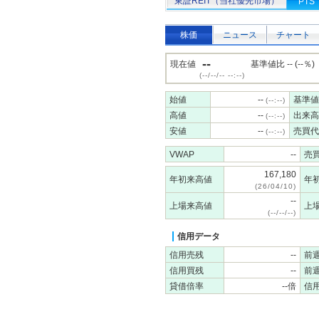
東証REIT（当社優先市場）
PTS
株価
ニュース
チャート
--
現在値
基準値比 -- (--％)
(--/--/-- --:--)
始値
--
基準値
(--:--)
高値
--
出来高
(--:--)
安値
--
売買代
(--:--)
VWAP
--
売
167,180
年初来高値
年
(26/04/10)
--
上場来高値
上
(--/--/--)
信用データ
信用売残
--
前
信用買残
--
前
貸借倍率
--倍
信用