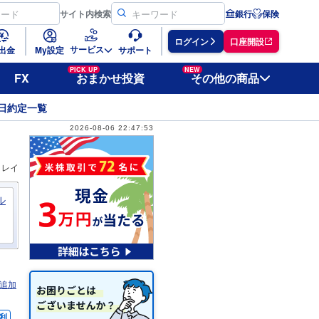
サイト
内検索
銀行
保険
ログイン
口座開設
サービス
出金
My設定
サポート
PICK UP
NEW
FX
おまかせ投資
その他の商品
日約定一覧
2026-08-06 22:47:53
ィレイ
ル
追加
利