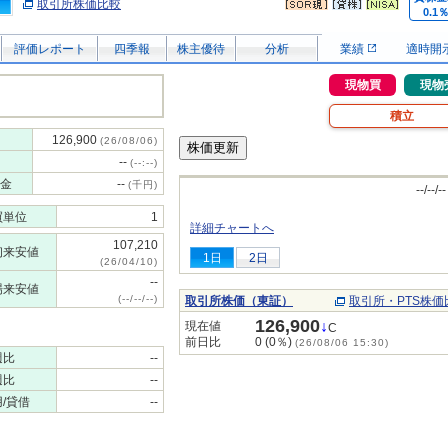
取引所株価比較
0.1
評価レポート
四季報
株主優待
分析
業績
適時開
現物買
現物
積立
126,900
(26/08/06)
--
(--:--)
金
--
(千円)
--/--/--
買単位
1
詳細チャートへ
107,210
初来安値
1日
2日
(26/04/10)
--
場来安値
(--/--/--)
取引所株価（東証）
取引所・PTS株価
126,900
↓
現在値
C
前日比
0 (0％)
(26/08/06 15:30)
週比
--
週比
--
/貸借
--