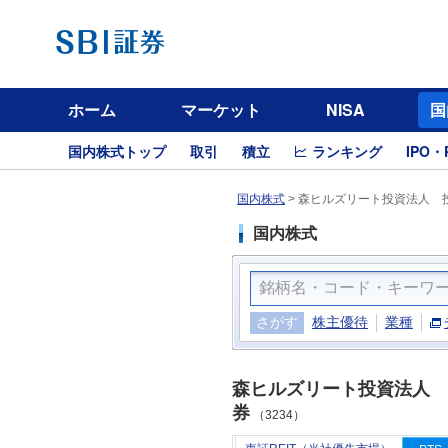
ホーム
マーケット
NISA
国
国内株式トップ
取引
積立
ランキング
IPO・
国内株式
>
森ヒルズリート投資法人 投
国内株式
さがす
株主優待
業種
森ヒルズリート投資法人 
券
（3234）