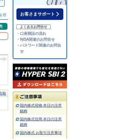
％
お客さまサポート
示
売
よくあるお問合せ
・口座開設の流れ
・NISA関連のお問合せ
・パスワード関連のお問合
せ
 --:--
比較
国内株式現物 本日の注意
銘柄
国内株式信用 本日の注意
銘柄
国内株式 お取引注意事項